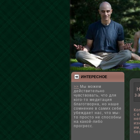
ИНТЕРЕСНΟЕ
>>
Мы можем
Н
действительно
з
чувствовать, что для
кого-то медитация
благотворна, но наше
сомнение в самих себе
Ко
убеждает нас, что мы-
с 
то просто не способны
не
на какой-либо
из
прогресс.
им
бе