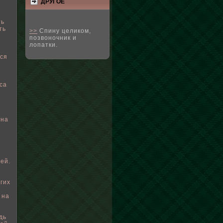
ДРУГΟЕ
ть
ть
>>
Спину целиком,
позвоночник и
лопатки.
ься
са
 на
ей.
гих
 на
дь