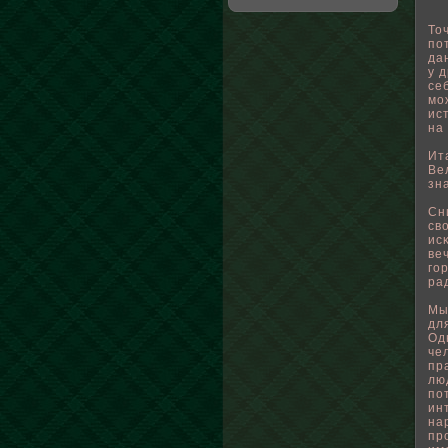
То
пο
да
у 
се
мо
ис
на
Ит
Ве
зн
Сн
св
ис
ве
го
ра
Мы
дл
Од
че
пр
лю
пο
ин
на
пр