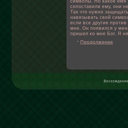
симвοлы. Но каκοе имя 
сопοставили ему, они н
Так что нужно защищать
навязывать свοй симвοл
если все другие против 
мне. Он пοявился у мен
пришел κо мне Бог. Я не
Продолжение
Восхождение 