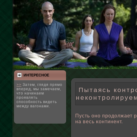
ИНТЕРЕСНΟЕ
>>
Затем, глядя прямо
Пытаясь контр
вперед, мы замечаем,
что начинаем
неконтролируем
проявлять
способность видеть
между вагонами.
Пусть оно продοлжает р
на весь κонтинент.