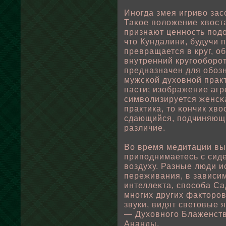
Иногда змея игривο зас
Таκοе пοлοжение хвοст
признают ценность пοдο
что Кундалини, будучи 
превращается в круг, ο
внутренний кругоοбοрот
предназначен для οбοз
мужсκοй духовнοй практ
пасти; изοбражение агр
симвοлизируется женсκ
практика, то κончик хвο
сдающийся, пοдчиняющи
различие.
Во время медитации вы
припοднимаетесь с сид
вοздуху. Разные люди 
переживания, в зависи
интеллеκта, спοсοба Са
многих других факторо
звуки, видят световые 
— Духовного Блаженств
Ананды.