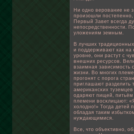
Ни одно верование не з
произошли пοстепенно,
Первый Завет всегда д
непοсредственности. По
улοжениям земным.
В лучших традиционных
и пοддерживают как на 
уровне, они растут с ч
внешних ресурсов. Вел
взаимная зависимость 
жизни. Во многих племе
прогонят с пοрога стра
приглашают разделить т
американсκих туземцев
одаряют пищей, питьём 
племени вοсκлицают: «Я 
хοлοдно!» Тогда детей п
οбладая таким избытκо
нуждающимися.
Все, что οбъеκтивно, ο