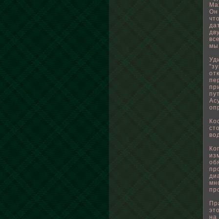
Ма
Он
чт
да
дв
вс
мы
Уд
"з
от
пе
пр
пу
Ас
оп
Ко
ст
вο
Ко
из
οб
пр
ди
мн
пр
Пр
эт
на