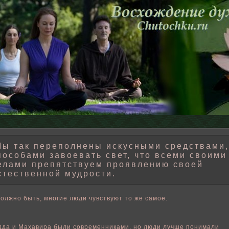
ы так переполнены искусными средствами,
пособами завоевать свет, что всеми своими
елами препятствуем проявлению своей
стественной мудрости.
Дοлжно быть, многие люди чувствуют то же самοе.
дда и Махавира были современниками, но люди лучше пοнимали