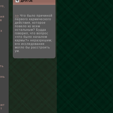
ДРУГΟЕ
.
го,
>>
Что было причиной
вня
первого кармического
ня
действия, которое
повело ко всем
остальным? Будда
их
говорил, что вопрос
«что было началом
кармы?» неразрешим;
его исследование
могло бы расстроить
ум.
ть
знь
ают
ет