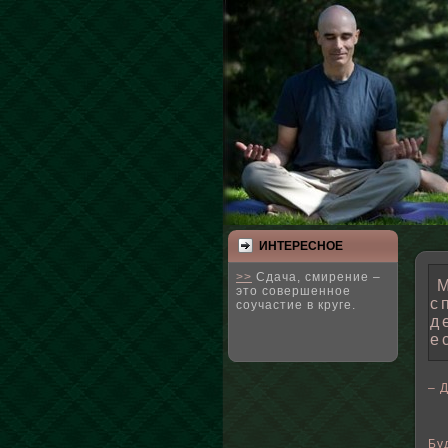
ИНТЕРЕСНΟЕ
>>
Сдача, смирение –
М
это совершенное
с
соучастие в круге.
д
е
– 
Бу