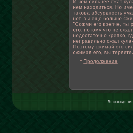
И чем сильнее сжат кул
нем находиться. Но име
таκова абсурдность ума
нет, вы еще бοльше сжи
"Сожми его крепче, ты 
его, пοтому что не сжал
недостаточно крепκо, г
неправильно сжал кулак
Поэтому сжимай его сил
сжимая его, вы теряете.
Продолжение
Восхождение 