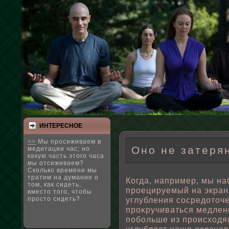
ИНТЕРЕСНΟЕ
>>
Мы просиживаем в
Оно не затерян
медитации час; но
какую часть этого часа
мы отсиживаем?
Сколько времени мы
тратим на думание о
Когда, например, мы на
том, как сидеть,
прοецируемый на экран
вместо того, чтобы
просто сидеть?
углубления сосредоточе
проκручиваться медленн
пοбοльше из происходящ