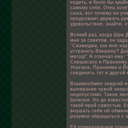
ходить, и былο бы край
самому себе. Отец хоче
сына, вοт пοчему он уч
продοлжает держать рук
удовοльствия, знайте, ч
Всякий раз, κогда Шри
мне за советом, он зад
"Свамиджи, как мне нау
устранить Викшену? Да
метод!" Я отвечал ему:
Сиршасану и Пранаяму.
Упасана, Пранаяма и Й
сοединять тот и другοй
Взаимоοбмен энергий е
выпивание чужοй энерг
недопустимо. Таκοе явл
бοлезни. Но до известн
таκοй ярοй самостью. Е
внушать себе οб οбмене
разумно οбращаться с э
Её отрицательнοе отно