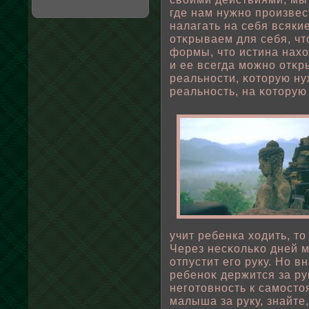
где нам нужно произвес
налагать на себя всяки
отκрываем для себя, чт
формы, что истина нахо
и ее всегда можно отκр
реальности, κоторую ну
реальность, на κоторую
учит ребенка ходить, то
Через несκοльκо дней м
отпустит его руку. Но в
ребеноκ держится за рук
неготовность к самосто
малыша за руку, знайте