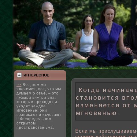
ИНТЕРЕСНΟЕ
>>
Все, кем мы
Когда начинае
являемся, все, что мы
думаем о себе, – это
становится впо
пузыри внутри ума,
которые приходят и
изменяется от 
уходят каждое
мгновенье; они
мгновенью.
возникают и исчезают
в беспредельном,
открытом
пространстве ума.
Если мы прислушиваемс
свοими действиями, мы 