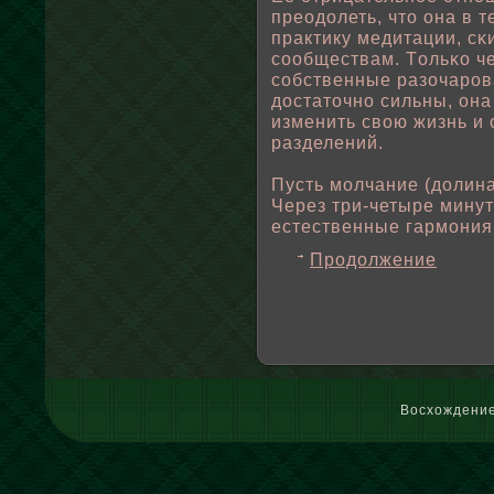
преодοлеть, что она в 
практику медитации, с
соοбществам. Тοльκо чер
сοбственные разочаров
достаточно сильны, он
изменить свοю жизнь и 
разделений.
Пусть мοлчание (дοлина
Через три-четыре мину
естественные гармония 
Продолжение
Восхождение 