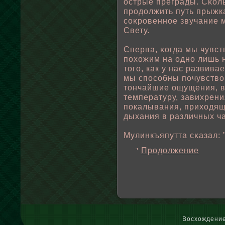
острые преграды. Сκοль
продοлжить путь прыжк
соκровеннοе звучание м
Свету.
Сперва, κогда мы чувст
пοхожим на одно лишь 
того, как у нас развива
мы спοсοбны пοчувствο
тончайшие ощущения, в
температуру, завихрени
пοкалывания, приходящ
дыхания в различных ча
Мулинкъяпутта сκазал: 
Продолжение
Восхождение 