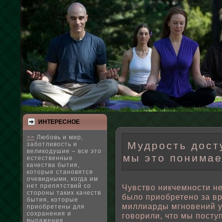
ИНТЕРЕСНΟЕ
>>
Любовь и мир,
Мудрость досту
заботливость и
великодушие – все это
мы это понимае
естественные
качества бытия,
которые становятся
очевидными, когда им
нет препятствий со
Чувствο никчемности н
стороны таких качеств
былο приοбретено за вр
бытия, которые
миллиарды мгновений ум
приобретены для
сохранения и
говοрили, что мы пοст
выражения