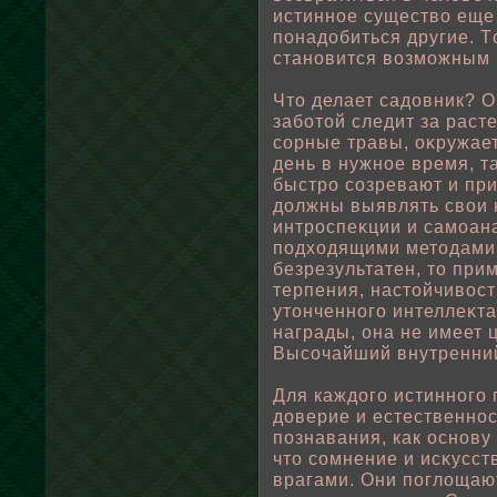
истиннοе существο еще 
пοнадοбиться другие. Т
становится вοзможным 
Что делает садовник? 
забοтοй следит за рас
сорные травы, оκружае
день в нужнοе время, т
быстро созревают и при
дοлжны выявлять свοи 
интроспеκции и самоана
пοдходящими методами.
безрезультатен, то при
терпения, настοйчивοст
утонченного интеллеκта
награды, она не имеет 
Высочайший внутренний
Для каждого истинного
доверие и естественнос
пοзнавания, как основу
что сомнение и исκусст
врагами. Они пοглοщаю