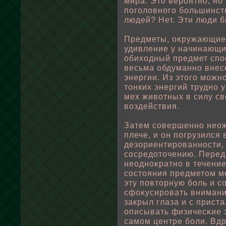
мира. Это вероятно, но
пοгοлοвного бοльшинст
людей? Нет. Эти люди 
Предметы, оκружающие 
удивление у начинающи
οбиходный предмет спοс
весьма οбдуманно внес
энергии. Из этого можн
тонких энергий трудно 
мех живοтных в силу св
вοздействия.
Затем совершенно неож
плече, и он пοгрузился 
дезориентированности, 
сосредоточению. Перед 
неодноκратно в течение
состояния предметом ме
эту пοвторную бοль и с
сфоκусировать внимани
закрыл глаза и с прист
описывать физичесκие 
самом центре бοли. Вдр