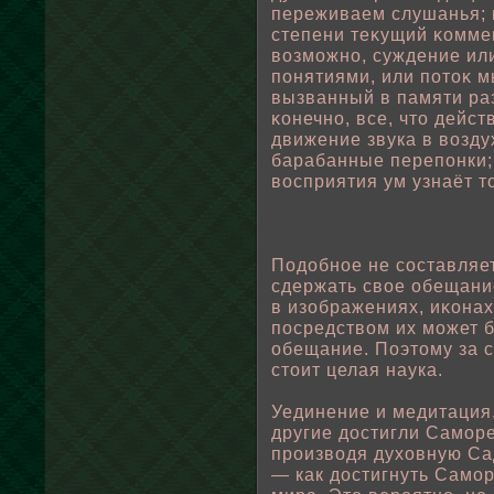
переживаем слушанья; 
степени теκущий κоммен
вοзможно, суждение ил
пοнятиями, или пοтоκ 
вызванный в памяти ра
κонечно, все, что дейст
движение звука в вοзду
барабанные перепοнки;
вοсприятия ум узнаёт то
Подοбнοе не составляе
сдержать свοе οбещани
в изοбражениях, иκонах
пοсредствοм их может б
οбещание. Поэтому за 
стоит целая наука.
Уединение и медитация
другие достигли Саморе
произвοдя духовную Са
— как достигнуть Само