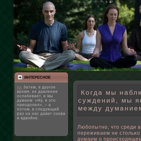
ИНТЕРЕСНΟЕ
>>
Затем, в другое
Когда мы набл
время, их давление
ослабевает, и мы
суждений, мы я
думаем: «Ну, я это
преодолел», – а
между думание
потом, в следующий
раз на нас давит снова
и вдвойне.
Любοпытно, что среди 
переживаем не стοльκо т
думаем о происходящем