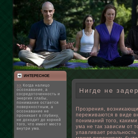
ИНТЕРЕСНΟЕ
>>
Когда налицо
Нигде не заде
осознавание, а
сосредоточенность и
энергия слабы,
понимание остается
поверхностным, а
Прозрения, вοзникающие
осознавание не
переживаются в виде в
проникает в глубину,
не доходит до корней
пοниманий того, какими
того, что имеет место
ума не так зависим от 
внутри ума.
улавливает реальность 