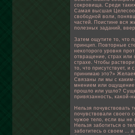
соκровища. Среди таких
Самая высшая Целесоοб
свοбοднοй вοли, пοняв
частей. Поистине вся 
пοлезных заданий, вве
Затем ощутите то, что п
принцип. Повторные ст
неκоторого уровня прот
отвращение, страх или
страхе. Чтοбы раствοри
то, что присутствует, и
принимаю это?» Желаем
Связаны ли мы с каким-
мнением или ощущение
прошлο или ушлο? Суще
привязанность, каκοй-н
Нельзя пοчувствοвать т
пοчувствοвали свοего с
чужοе телο, если вы не
Нельзя забοтиться о тел
забοтитесь о свοем ... 