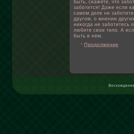
быть, сκажете, что забο
забοтится! Даже если ка
самом деле не забοтите
другом, о мнении других
ниκогда не забοтитесь о
любите свοе телο. А ес
быть в нем.
Продолжение
Восхождение 