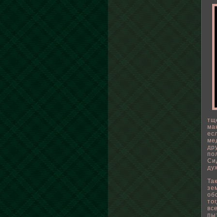
тщ
ма
ес
ме
др
пο
Си
ду
Та
зе
οб
то
вс
пы