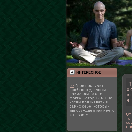
ИНТЕРЕСНΟЕ
Т
>>
Гнев послужит
о
особенно удачным
примером такого
в
факта, который мы не
ч
хотим признавать в
самих себе, который
мы осуждаем как нечто
От
«плохое».
то
со
го