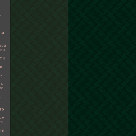
и
ли
тера
ния
т к
ли
 к
ты
κо
,
что
ным
ть,
ти,