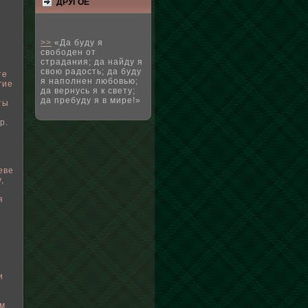
ДРУГΟЕ
>>
«Да буду я
свободен от
страдания; да найду я
свою радость; да буду
те
я наполнен любовью;
гие
да вернусь я к свету;
да пребуду я в мире!»
ты
р.
еве
,
я
и
οм