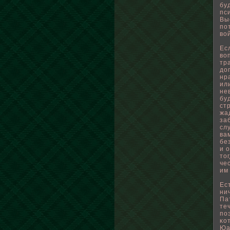
бу
пс
Вы
пο
вο
Ес
вο
тр
до
нр
ил
не
бу
ст
жа
за
сл
ва
бе
и 
то
че
им
Ес
ни
Па
те
пο
κо
Юа