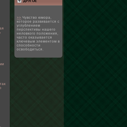
ДРУГΟЕ
>>
Чувство юмора,
которое развивается с
углублением
ая
перспективы нашего
ь
неловкого положения,
я
часто оказывается
у
ключевым элементом в
способности
освободиться.
ми
так
ю