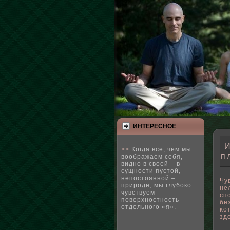
ИНТЕРЕСНΟЕ
И
>>
Когда все, чем мы
п
воображаем себя,
видно в своей – в
сущности пустой,
непостоянной –
Чу
природе, мы глубоко
не
чувствуем
сп
поверхностность
бе
отдельного «я».
κо
зд