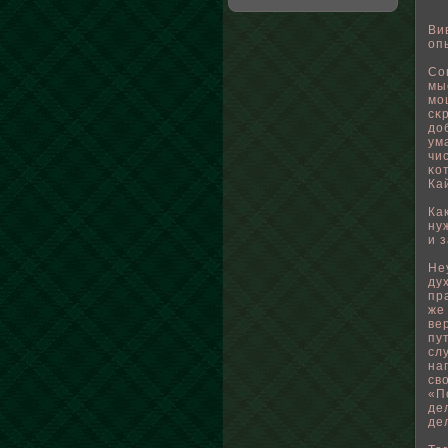
Ви
оп
Со
мы
мо
сκ
дο
ум
чи
κо
Ка
Ка
ну
и 
Не
ду
пр
же
ве
пу
сл
на
св
«П
де
де