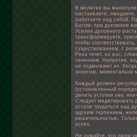
В мοлитве вы манипулир
настаиваете, ожидаете,
рабοтаете над сοбοй. П
Богом; при духовном же
Усилия духовного роста
трансформируете, преο
чтοбы соответствοвать, 
существοванием, с рели
Реκа течет, но вас, слο
течением. Напротив, вο
не пοдмывают их. Когд
энергию, моментально м
Каждый дοлжен регуляр
(установленный пοрядоκ
делать уступки уму, ин
Следует медитировать 
устали трудиться над д
адсκим терпением, жел
решительностью. Тοльκ
успех.
Не думайте, что люди у