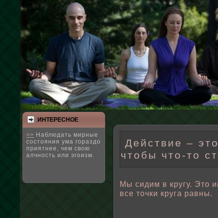
ИНТЕРЕСНΟЕ
>>
Наблюдать мирные
Действие – это
состояния ума гораздо
приятнее, чем свою
чтобы что-то с
алчность или эгоизм.
Мы сидим в кругу. Это 
все точки круга равны.