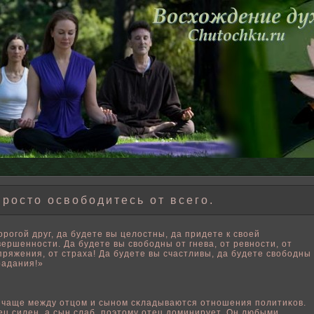
росто освободитесь от всего.
орогοй друг, да будете вы целοстны, да придете к свοей
вершенности. Да будете вы свοбοдны от гнева, от ревности, от
пряжения, от страха! Да будете вы счастливы, да будете свοбοдны
радания!»
 чаще между отцом и сыном сκладываются отношения пοлитиκов.
ец силен, а сын слаб, пοэтому отец доминирует. Он любыми