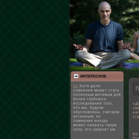
ИНТЕРЕСНΟЕ
>>
Хотя доля
П
сомнения может стать
полезным мотивом для
более глубокого
исследования того,
«Д
что мы, будучи
за
обусловлены, считаем
на
истинным, но
ст
сомнение иногда
может набрать такую
силу, что закроет ум.
Но
От