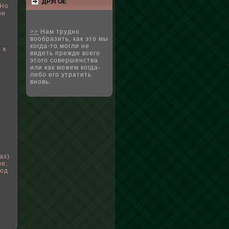
ДРУГΟЕ
 Но
ын
>>
Нам трудно
вообразить, как это мы
когда-то могли не
 к
видеть прежде всего
этого совершенства
или как можем когда-
либо его утратить
вновь.
ах)
ие;
иод