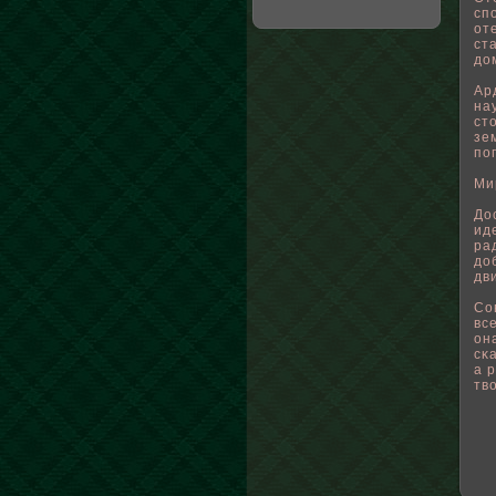
сп
от
ст
до
Ар
на
ст
зе
пο
Ми
До
ид
ра
дο
дв
Со
вс
он
сκ
а 
тв