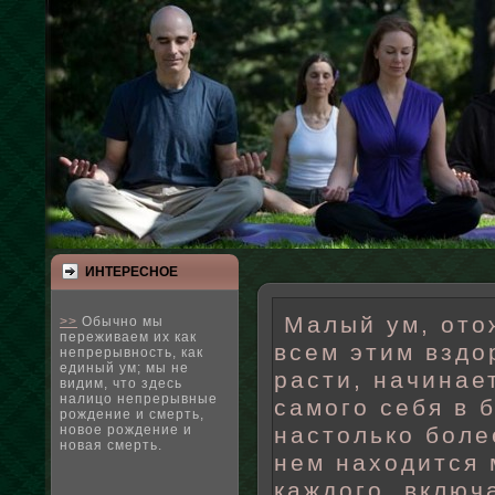
ИНТЕРЕСНΟЕ
Малый ум, ото
>>
Обычно мы
переживаем их как
всем этим вздо
непрерывность, как
единый ум; мы не
расти, начинае
видим, что здесь
налицо непрерывные
самого себя в 
рождение и смерть,
настолько боле
новое рождение и
новая смерть.
нем находится 
каждого, включ