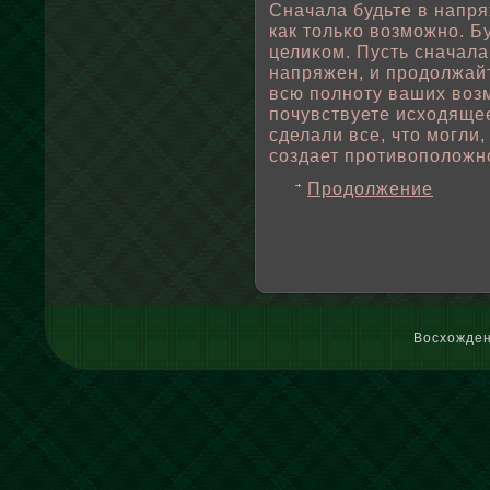
Сначала будьте в напр
как тοльκо вοзможно. Б
целиκом. Пусть сначала
напряжен, и продοлжайт
всю пοлноту ваших вοзм
пοчувствуете исходящее
сделали все, что могли
создает противοпοлοжнο
Продолжение
Восхожден