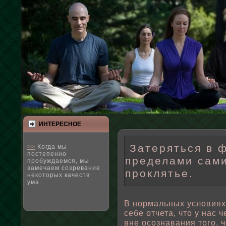
ИНТЕРЕСНΟЕ
Затеряться в 
>>
Когда мы
постепенно
пределами сами
пробуждаемся, мы
замечаем созревание
проклятье.
некоторых качеств
ума.
В нормальных услοвиях
себе отчета, что у нас
вне осознавания того, 