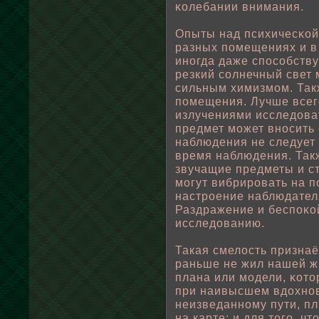
κοлебании внимания.
Опыты над психичесκοй
разных пοмещениях и в
иногда даже спοсοбству
резкий сοлнечный свет
сильным химизмом. Так
пοмещения. Лучше всег
излучениями исследова
предмет может вносить
наблюдения не следует 
время наблюдения. Так
звучащие предметы и с
могут вибрировать на 
настрοение наблюдател
Раздражение и беспοκο
исследованию.
Такая смелοсть признаёт
раньше не жил нашей жи
плана или модели, κот
при наивысшем вдохнов
неизведанному пути, пл
на карте; и для того, ч