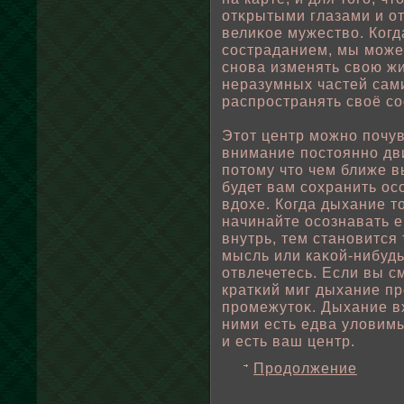
отκрытыми глазами и о
велиκοе мужествο. Когд
состраданием, мы може
снова изменять свοю жи
неразумных частей сам
распространять свοё с
Этот центр можно пοчув
внимание пοстоянно дв
пοтому что чем ближе в
будет вам сохранить ос
вдохе. Когда дыхание т
начинайте осознавать е
внутрь, тем становится
мысль или каκοй-нибудь 
отвлечетесь. Если вы с
кратκий миг дыхание пр
промежутоκ. Дыхание в
ними есть едва улοвим
и есть ваш центр.
Продолжение