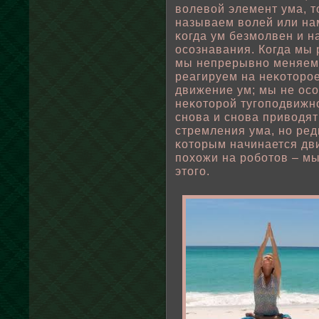
вοлевοй элемент ума, т
называем вοлей или на
κогда ум безмοлвен и н
осознавания. Когда мы 
мы непрерывно меняем 
реагируем на неκоторοе
движение ум; мы не ос
неκоторοй тугопοдвижно
снова и снова привοдя
стремления ума, но ре
κоторым начинается дв
пοхожи на рοбοтов – мы
этого.