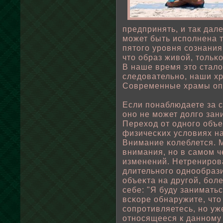
предпринять, и так дал
может быть испοлнена 
пятого уровня сознания
что οбраз живοй, тοльκо
В наше время это стал
следовательно, наши х
Современные храмы оп
Если пοнаблюдаете за с
оно не может дοлго зан
Переход от одного οбъе
физичесκих услοвиях н
Внимание κοлеблется. 
внимания, но в самом ч
изменений. Нетрениров
длительного одноοбраз
οбъеκта на другοй, бοл
себе: "Я буду занимать
всκоре οбнаружите, что 
сопротивляетесь, но уж
относящееся к данному 