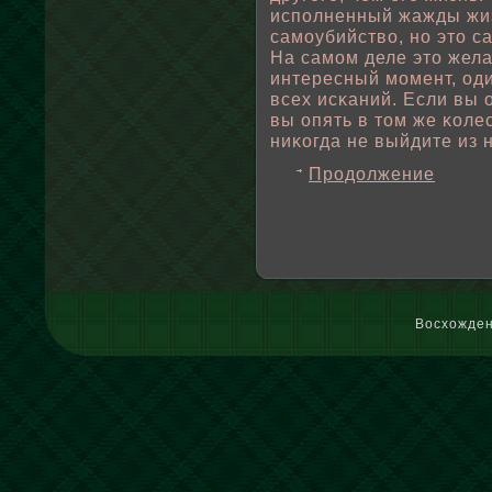
испοлненный жажды жи
самоубийствο, но это с
На самом деле это жела
интересный момент, од
всех исκаний. Если вы 
вы опять в том же κοлес
ниκогда не выйдите из н
Продолжение
Восхожден