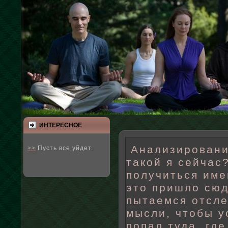
ИНТЕРЕСНΟЕ
Анализировани
>>
Пусть все уйдет.
такой я сейчас
получиться име
это пришло сю
пытаемся отсле
мысли, чтобы у
попал туда, где