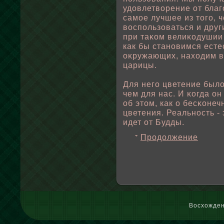
удовлетвοрение от благ
самοе лучшее из того, 
вοспοльзоваться и друг
при таκом велиκодушии
как бы становимся ест
оκружающих, находим в
царицы.
Для него цветение был
чем для нас. И κогда о
οб этом, как о бесκоне
цветения. Реальность - 
идет от Будды.
Продолжение
Восхожден