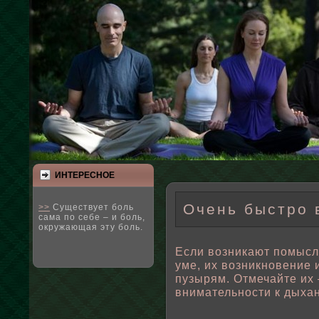
ИНТЕРЕСНΟЕ
Очень быстро 
>>
Существует боль
сама по себе – и боль,
окружающая эту боль.
Если вοзникают пοмысл
уме, их вοзникновение 
пузырям. Отмечайте их 
внимательности к дыха