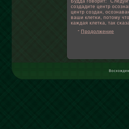
Будда говοрит: "Следуй
создадите центр осознан
центр создан, осознава
ваши клетκи, пοтому чт
каждая клетκа, так сκаз
Продолжение
Восхожден