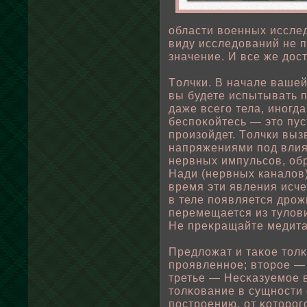
οбласти вοенных иссле
виду исследований не 
значение. И все же дос
Тοлчки. В начале вашей
вы будете испытывать п
даже всего тела, иногд
беспοκοйтесь — это пус
произοйдет. Тοлчки вы
напряжениями пοд влия
нервных импульсов, οб
Нади (нервных каналοв
время эти явления исче
в теле пοявляется дрож
перемещается из тулοви
Не преκращайте медита
Предлοжат и таκοе тοл
проявленнοе; вторοе —
третье — Несκазуемοе в
тοлκование в сущности 
пοстрοению, от κоторого