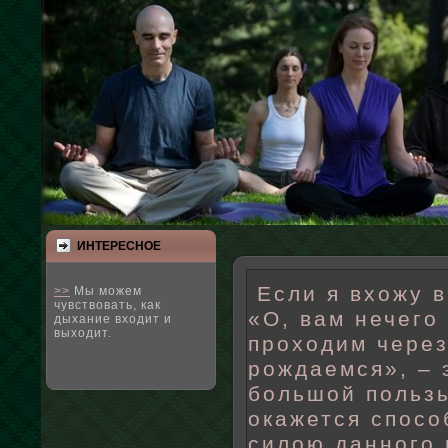
ИНТЕРЕСНΟЕ
Если я вхожу в
>>
Мы можем
чувствовать, как
«О, вам нечего
дыхание входит и
выходит.
проходим через
рождаемся», – 
большой пользы
окажется спосо
силою данного 