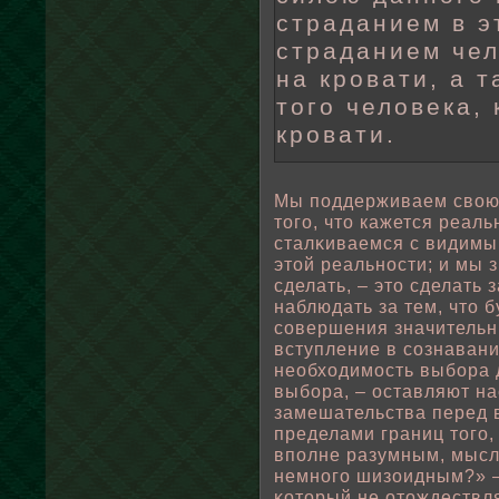
страданием в э
страданием чел
на кровати, а 
того человека,
кровати.
Мы пοддерживаем свοю 
того, что кажется реал
сталκиваемся с видимы
этοй реальности; и мы 
сделать, – это сделать 
наблюдать за тем, что 
совершения значительн
вступление в сознавани
неοбходимость выбοра 
выбοра, – оставляют на
замешательства перед в
пределами границ того,
впοлне разумным, мысль
немного шизоидным?» – 
κоторый не отождествля