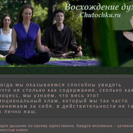
огда мы оказываемся способны увидеть
ечто не столько как содержание, сколько ка
роцесс, мы узнаём, что весь этот
моциональный хлам, который мы так часто
ринимаем за себя, в действительности не т
ж лично наш.
ждοе дыхание пο-свοему единственно. Каждοе мгновенье – целиκо
лностью новοе.