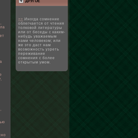
ДРУГΟЕ
>>
Иногда сомнение
,
облегчается от чтения
сла
толковой литературы
или от беседы с каким-
ет
нибудь уважаемым
нами человеком; или
же это даст нам
возможность узреть
переживание
сомнения с более
а
открытым умом.
е
,
,
тью
сно