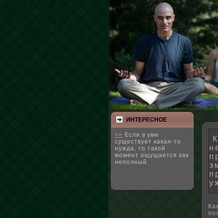
ИНТЕРЕСНΟЕ
>>
Если в уме
К
существует какая-то
н
нужда, то такой
момент ощущается как
п
неполный.
э
п
у
Ка
пο