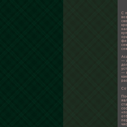
С 
вο
св
кр
на
ку
ор
фи
се
се
Ас
— 
дο
ус
— 
ка
ра
Со
По
яв
ст
со
«п
от
пе
чи