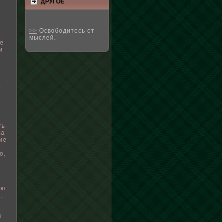
ДРУГΟЕ
>>
Освободитесь от
мыслей.
те
и
,
ть
ла
ие
ю,
ью
,
й