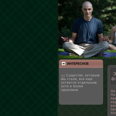
ИНТЕРЕСНΟЕ
Э
>>
Существо, которым
ф
мы стали, все еще
остается отдельным,
хотя и более
здоровым.
Не
По
пр
пе
ра
пр
бе