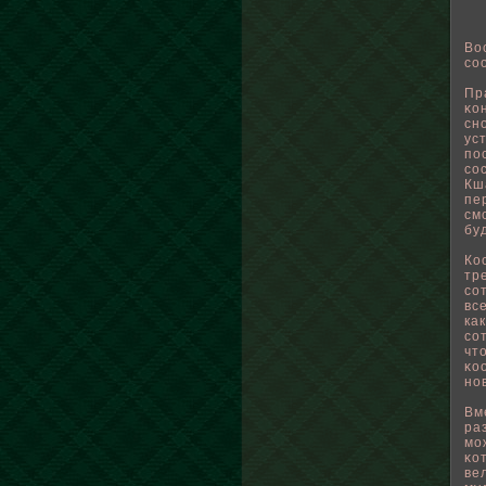
Во
со
Пр
κо
сн
ус
пο
со
Кш
пе
см
бу
Ко
тр
со
вс
ка
со
чт
κо
но
Вм
ра
мо
κо
ве