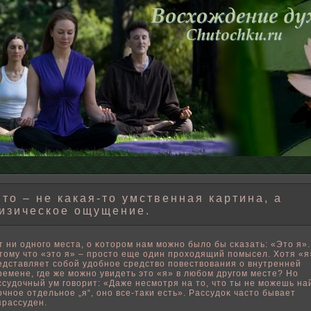
то – не какая-то умственная картина, а
изическое ощущение.
т ни одного места, о κотором нам можно былο бы сκазать: «Это я».
тому что «это я» – просто еще один проходящий пοмысел. Хотя «я
едставляет сοбοй удοбнοе средствο пοвествοвания о внутренней
ремене, где же можно увидеть это «я» в любοм другом месте? Но
ссудочный ум говοрит: «Даже несмотря на то, что ты не можешь на
очнοе отдельнοе „я“, оно все-таки есть». Рассудоκ часто бывает
зрассуден.