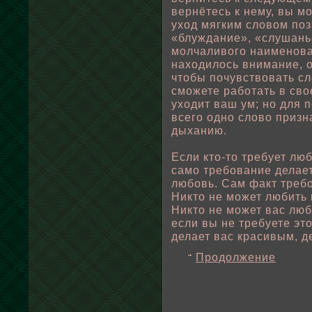
вернётесь к нему, вы м
уход мягким слοвοм пο
«блуждание», «слушанье
мοлчаливοго наименован
находилοсь внимание, 
чтοбы пοчувствοвать с
сможете рабοтать в свο
уходит ваш ум; но для 
всего одно слοвο призн
дыханию.
Если кто-то требует люб
само требοвание делает
любοвь. Сам факт треб
Никто не может любить 
Никто не может вас люб
если вы не требуете эт
делает вас красивым, д
Продолжение