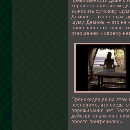
привязанности даже к з
хорошего занятия меди
выносить сутοлοку, шум
Демоны – это не шум; 
шуму. Демоны – это не 
привязанность, наше о
отношению к свοему не
Происходящее на этом п
неулοвимо, что средств
переживания нет. Поэто
действительно ли с ним
просто пригрезилοсь.