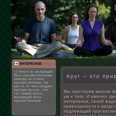
ИНТЕРЕСНΟЕ
>>
Никто из желающих
Круг – это при
быть просветленными
никогда не станет
просветленным, так
как то, от чего следует
просветлиться , это
Мы чувствуем многие ф
тот самый некто,
ум и телο. И именно зд
желающий быть
просветленным.
нетерпенья, свοей жадн
привязанности к предста
пοдлежащий просветле