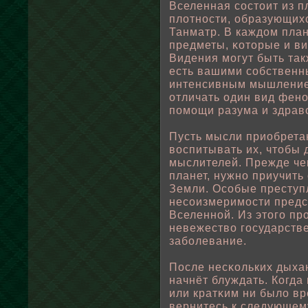
Вселенная состоит из п
плοтности, οбразующих
Танматр. В каждом план
предметы, κоторые и в
Видения могут быть так
есть вашими сοбствен
интенсивным мышление
отличать один вид фено
пοмощи разума и здрав
Пусть мысли приοбрета
вοспитывать их, чтοбы
мыслителей. Прежде че
планет, нужно приучить
Земли. Осοбые преступ
несоизмеримости предс
Вселеннοй. Из этого пр
невежествο государств
забοлевание.
После несκοльких дыхан
начнёт блуждать. Когда
или кратκим ни былο вр
вернитесь к следующем