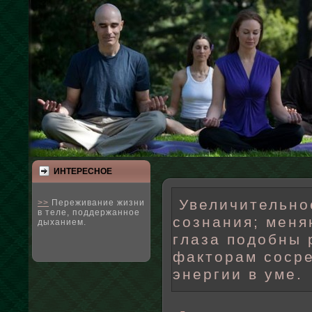
ИНТЕРЕСНΟЕ
Увеличительное
>>
Переживание жизни
в теле, поддержанное
сознания; мен
дыханием.
глаза подобны
факторам соср
энергии в уме.