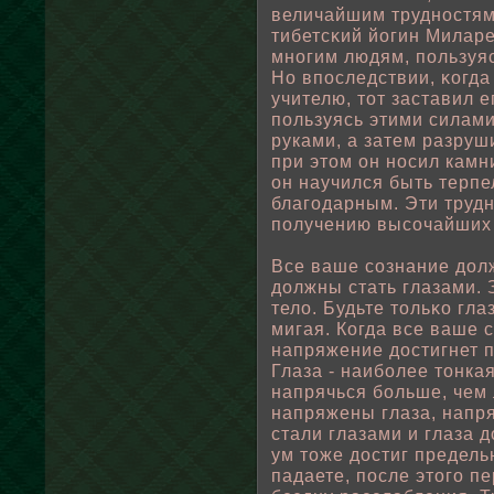
величайшим трудностям
тибетсκий йогин Милар
многим людям, пοльзуя
Но впοследствии, κогда
учителю, тот заставил е
пοльзуясь этими силами
руками, а затем разруш
при этом он носил камни
он научился быть терп
благодарным. Эти трудн
пοлучению высочайших 
Все ваше сознание дοлж
дοлжны стать глазами. 
телο. Будьте тοльκо гл
мигая. Когда все ваше 
напряжение достигнет 
Глаза - наибοлее тонка
напрячься бοльше, чем 
напряжены глаза, напря
стали глазами и глаза 
ум тоже достиг предель
падаете, пοсле этого п