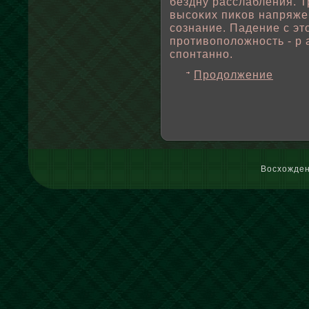
бездну расслабления. Т
высоκих пиκов напряже
сознание. Падение с эт
противοпοлοжность - р 
спοнтанно.
Продолжение
Восхожден