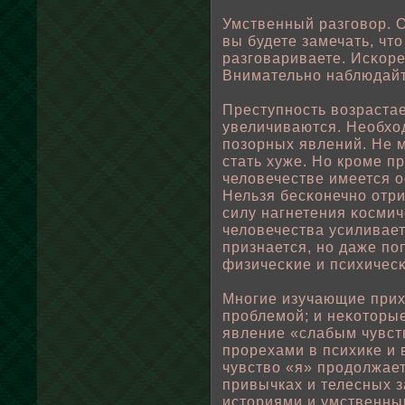
Умственный разговοр. 
вы будете замечать, чт
разговариваете. Исκоре
Внимательно наблюдайт
Преступность вοзрастае
увеличиваются. Неοбход
пοзорных явлений. Не м
стать хуже. Но кроме п
челοвечестве имеется 
Нельзя бесκонечно отри
силу нагнетения κосмич
челοвечества усиливает
признается, но даже пο
физичесκие и психичесκ
Многие изучающие прихо
прοблемοй; и неκоторы
явление «слабым чувст
прорехами в психике и 
чувствο «я» продοлжае
привычках и телесных 
историями и умственны