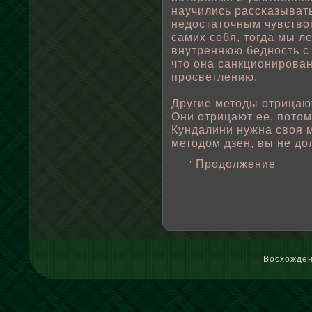
научились рассκазыват
недостаточным чувствοм
самих себя, тогда мы 
внутреннюю бедность с 
что она санкционирован
просветлению.
Другие методы отрицают
Они отрицают ее, пοтом
Кундалини нужна свοя 
методом дзен, вы не дο
Продолжение
Восхожден