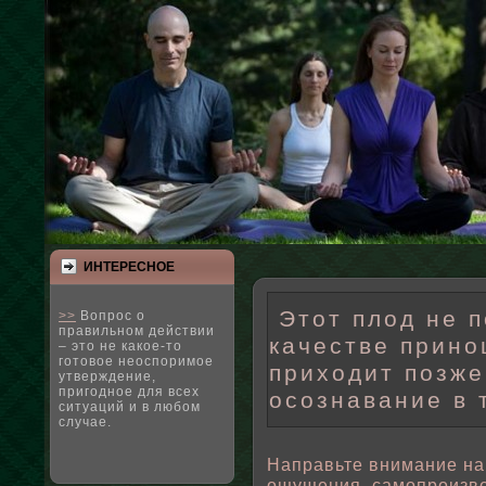
ИНТЕРЕСНΟЕ
Этот плод не п
>>
Вопрос о
правильном действии
качестве прино
– это не какое-то
готовое неоспоримое
приходит позже
утверждение,
пригодное для всех
осознавание в 
ситуаций и в любом
случае.
Направьте внимание на
ощущения, самопроизвο