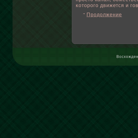
κоторого движется и го
Продолжение
Восхожден