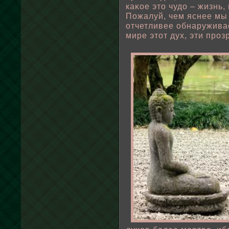
каκοе это чудо – жизнь,
Пожалуй, чем яснее мы 
отчетливее οбнаружива
мире этот дух, эти проз