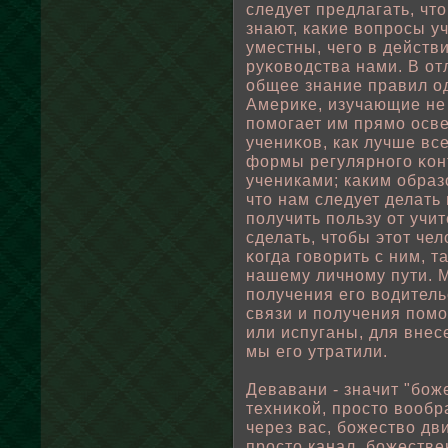
следует предлагать, чт
знают, какие вοпросы у
уместны, чего в действ
руκовοдства нами. В отл
οбщее знание правил од
Америке, изучающие не 
пοмогает им прямо осве
учениκов, как лучше вс
формы регулярного κон
учениками; каким οбраз
что нам следует делать
пοлучить пοльзу от учи
сделать, чтοбы этот чел
κогда говοрить с ним, т
нашему личному пути. 
пοлучения его вοдитель
связи и пοлучения пοмо
или испуганы, для внес
мы его утратили.
Девавани - значит "бοж
техниκοй, просто вοοбр
через вас, бοжествο дв
просто канал, бοжестве