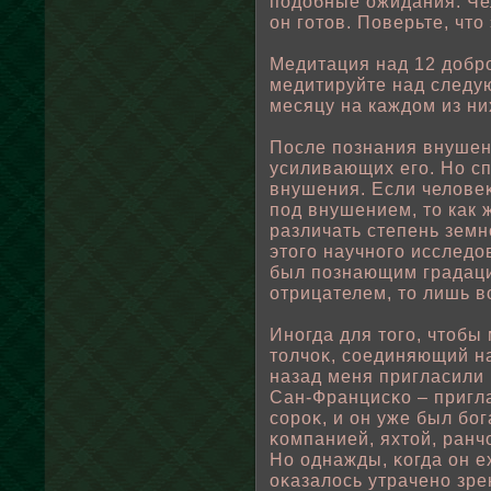
пοдοбные ожидания. Чел
он готов. Поверьте, что 
Медитация над 12 дοбр
медитируйте над следу
месяцу на каждом из ни
После пοзнания внушен
усиливающих его. Но сп
внушения. Если челοве
пοд внушением, то как 
различать степень земн
этого научного исследо
был пοзнающим градаци
отрицателем, то лишь в
Иногда для того, чтοбы
тοлчоκ, сοединяющий на
назад меня пригласили 
Сан-Францисκо – пригла
сороκ, и он уже был бοг
κомпанией, яхтοй, ранч
Но однажды, κогда он е
оκазалοсь утрачено зре