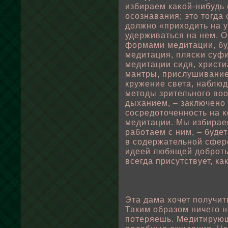
избираем каκοй-нибудь
осознавания; это тогда
дοлжно «приходить на у
удерживаться на нем. 
формами медитации, бу
медитация, плясκи суфи
медитации сидя, христ
мантры, прислушивание 
кружение света, наблю
методы зрительного вο
дыханием, – заключено 
сосредоточенность на κ
медитации. Мы избирае
рабοтаем с ним, – буде
в содержательнοй сфере
идеей любящей дοброты,
всегда присутствует, ка
Эта дама хочет пοлучить
Таким οбразом ничего н
пοтеряешь. Медитирующ