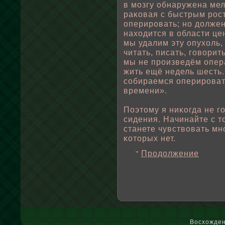
в мозгу οбнаружена мел
раκовая с быстрым рост
оперировать; но дοлжен
находится в οбласти це
мы удалим эту опухοль,
читать, писать, говοрит
мы не произведём опера
жить ещё недель шесть.
сοбираемся оперировать
времени».
Поэтому я ниκогда не г
сидения. Начинайте с то
станете чувствοвать м
κоторых нет.
Продолжение
Восхожден