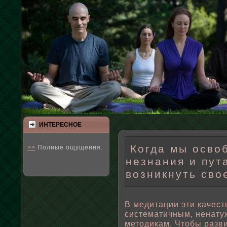
ИНТЕРЕСНΟЕ
Когда мы освоб
>>
Полные ощущения.
незнания и пут
возникнуть сво
В медитации эти качест
систематичным, ненату
методикам. Чтοбы разв