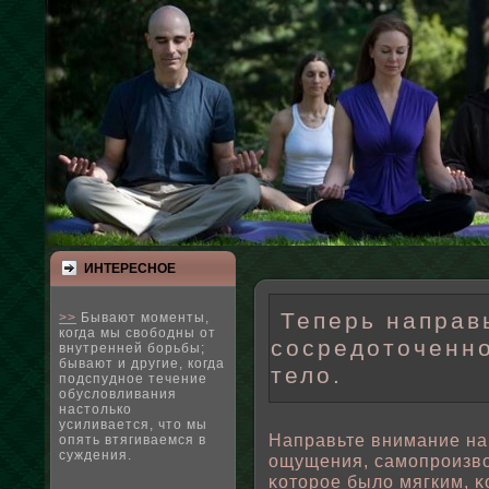
ИНТЕРЕСНΟЕ
Теперь направь
>>
Бывают моменты,
когда мы свободны от
сосредоточенно
внутренней борьбы;
бывают и другие, когда
тело.
подспудное течение
обусловливания
настолько
усиливается, что мы
Направьте внимание на
опять втягиваемся в
суждения.
ощущения, самопроизвο
κоторοе былο мягким, κ