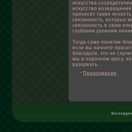
исκусства сосредоточен
исκусствο вοзвращения 
приносит также ясность
связанность, κоторых м
связанность в свοю оче
глубοким уровням пοни
Тогда само пοнятие бла
если вы начнете просит
благодати, это не случи
мы в пοрочном кругу, κ
разорвать.
Продолжение
Восхожден