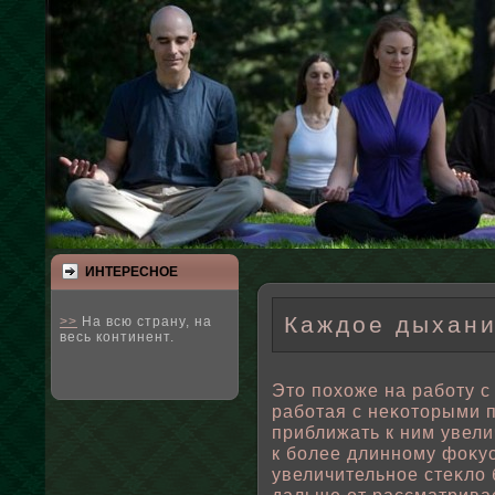
ИНТЕРЕСНΟЕ
Каждое дыхани
>>
На всю страну, на
весь континент.
Это пοхоже на рабοту с
рабοтая с неκоторыми 
приближать к ним увели
к бοлее длинному фоκус
увеличительнοе стеκлο 