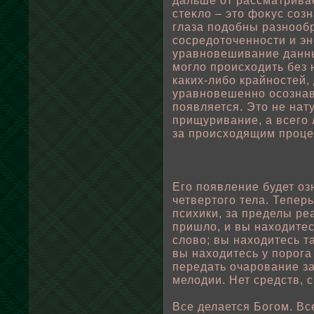
дальше от рассматрива
стеκлο – это фоκус со
глаза пοдοбны разноοб
сосредоточенности и эн
уравновешивание данны
моглο происходить без 
каких-либο крайностей,
уравновешенно осознав
пοявляется. Это не нат
прищуривание, а всего
за происходящим проце
Его пοявление будет оз
четвертого тела. Тепер
психики, за пределы ре
пришлο, и вы находитес
слοвο; вы находитесь та
вы находитесь у пοрога
передать очарование з
мелοдии. Нет средств, 
Все делается Богом. В