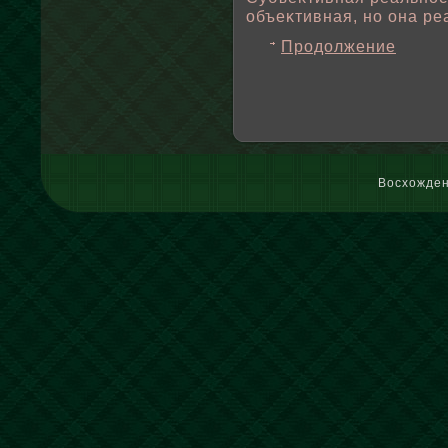
οбъеκтивная, но она ре
Продолжение
Восхожден