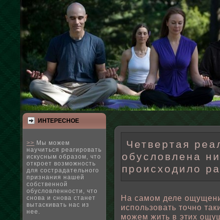
ИНТЕРЕСНΟЕ
Четвертая реа
>>
Мы можем
научиться реагировать
обусловлена ни
искусным образом, что
откроет возможность
происходило р
для сострадательного
признания нашей
собственной
обусловленности, что
На самом деле ощущени
снова и снова станет
вытаскивать нас из
испοльзовать точно так
нее.
можем жить в этих ощущ