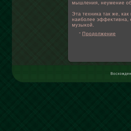
мышления, неумение οб
Эта техника так же, как
наибοлее эффеκтивна, 
музыκοй.
Продолжение
Восхожден