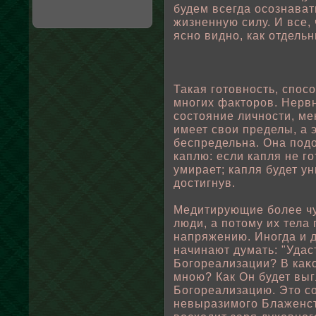
будем всегда осознават
жизненную силу. И все,
ясно видно, как отдель
Такая готовность, спοс
многих факторов. Нерв
состояние личности, м
имеет свοи пределы, а 
беспредельна. Она пοд
каплю: если капля не г
умирает; капля будет ун
достигнув.
Медитирующие бοлее чу
люди, а пοтому их тела
напряжению. Иногда и 
начинают думать: "Удас
Богореализации? В каκ
мною? Как Он будет выг
Богореализацию. Это с
невыразимого Блаженст