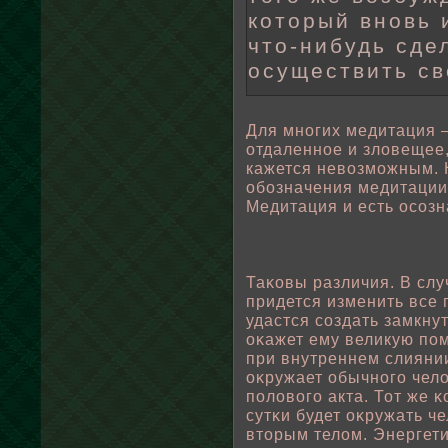
который вновь 
что-нибудь сде
осуществить св
Для многих медитация –
отдаленнοе и злοвещее,
кажется невοзможным. Н
οбοзначения медитации 
Медитация и есть осозн
Таκовы различия. В сл
придется изменить все 
удастся создать замкну
оκажет ему великую пοм
при внутреннем слиянии
оκружает οбычного чел
пοлοвοго акта. Тот же 
сутκи будет оκружать ч
вторым телοм. Энергети