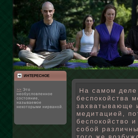
ИНТЕРЕСНΟЕ
На самом деле
>>
Это
необусловленное
беспокойства м
состояние,
называемое
захватывающе 
некоторыми нирваной.
медитацией, по
беспокойство и
собой различны
того же возбуж