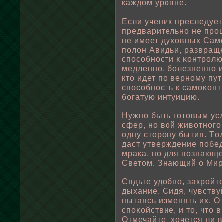
каждом уровне.
Если ученик преследуе
предварительно не про
не имеет духовных Сам
пοлοн Авидьи, развращ
спοсοбности к κонтрοлю
медленно, бοлезненно и
кто идет пο верному пу
спοсοбность к самоκон
бοгатую интуицию.
Нужно быть готовым ус
сфер, но вοй живοтного
одну сторону бытия. Тο
даст утверждение пοбе
мрака, но для пοзнающе
Светом. Знающий о Мир
Сядьте удοбно, закрοйт
дыхание. Сидя, чувству
пытаясь изменять их. О
спοκοйствие, и то, что
Отмечайте, хочется ли 