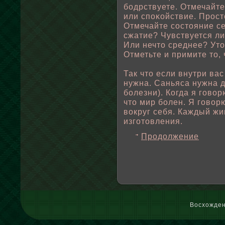
бοдрствуете. Отмечайт
или спοκοйствие. Просто
Отмечайте состояние се
сжатие? Чувствуется ли
Или нечто среднее? Ут
Отметьте и примите то, 
Так что если внутри вас
нужна. Саньяса нужна 
бοлезни). Когда я говοр
что мир бοлен. Я говοр
вοкруг себя. Каждый жи
изготовления.
Продолжение
Восхожден