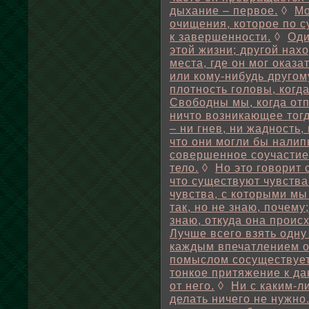
дыхание – первое.
◊
Мо
очищения, которое по с
к завершенности.
◊
Оди
этой жизни; другой нахо
места, где он мог оказ
или кому-нибудь другом
плотность головы, когд
Свободны мы, когда отп
ничто возникающее тогд
– ни гнев, ни жадность, 
что они могли бы налип
совершенное соучастие 
тело.
◊
Но это говорит
что существуют чувства
чувства, с которыми мы
так, но не знаю, почему
знаю, откуда она происх
Лучше всего взять одну 
каждым впечатлением о
помыслом сосуществуе
тонкое притяжение к да
от него.
◊
Ни с каким-л
делать ничего не нужно