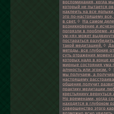
воспоминания, когда м
который не пытается ов
наклеить на все ярлыки
это по-настоящему все,
в свет.
◊
На самом деле
возникновение и исчез
погрязли в проблеме, и
ум-«я» может выдвинут
постараться разубедить
такой медитацией.
◊
Да
методы, все глубокие о
суть отражения момента
которых надо в конце к
мирные состояния ума 
алчность или эгоизм.
◊
мы получаем, а получив,
настоящему расстраива
общение получит развит
практику медитации лю
крестьянину вернуться 
Но временами, когда с
находятся в глубоком 
совершенство этого кар
возможно ясно увидеть,