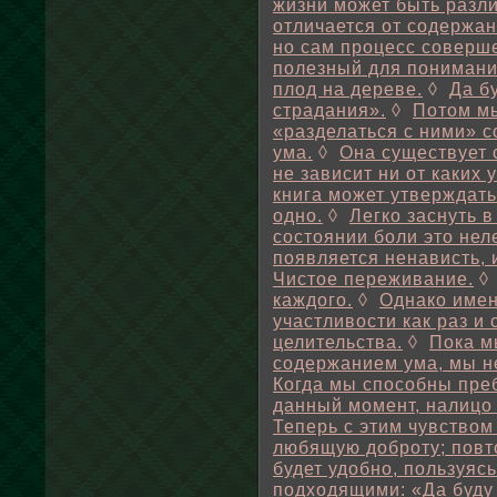
жизни может быть разл
отличается от содержан
но сам процесс соверш
полезный для понимани
плод на дереве.
◊
Да б
страдания».
◊
Потом мы
«разделаться с ними» 
ума.
◊
Она существует 
не зависит ни от каких 
книга может утверждать
одно.
◊
Легко заснуть в
состоянии боли это неле
появляется ненависть, 
Чистое переживание.
каждого.
◊
Однако имен
участливости как раз и
целительства.
◊
Пока м
содержанием ума, мы н
Когда мы способны преб
данный момент, налицо 
Теперь с этим чувством
любящую доброту; повто
будет удобно, пользуяс
подходящими: «Да буду 