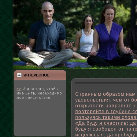
ИНТЕРЕСНΟЕ
>>
И для того, чтобы
мне быть, необходимо
Странным образом нам ч
мое присутствие.
удовольствия, чем от бо
открытости направьте к
повторяйте в глубине се
пользуясь такими слова
«Да буду я счастлив; да
буду я свободен от напр
исцелюсь я; да пребуду 