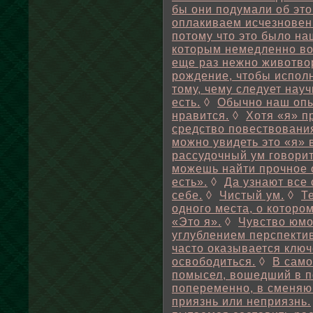
бы они подумали об это
оплакиваем исчезновени
потому что это было н
которым немедленно во
еще раз нежно животво
рождение, чтобы исполн
тому, чему следует нау
есть.
◊
Обычно наш опы
нравится.
◊
Хотя «я» п
средство повествования
можно увидеть это «я» 
рассудочный ум говорит
можешь найти прочное о
есть».
◊
Да узнают все
себе.
◊
Чистый ум.
◊
Т
одного места, о которо
«Это я».
◊
Чувство юмо
углублением перспекти
часто оказывается клю
освободиться.
◊
В само
помысел, вошедший в п
попеременно, в сменяю
приязнь или неприязнь.