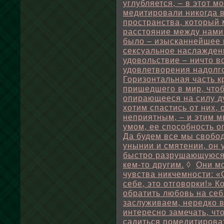
углубляется, – в этот м
медитировали никогда в
пространства, который 
расстояние между нами
было – изысканнейшее 
сексуальное наслажден
удовольствие – ничто в
удовлетворения надолго;
Горизонтальная часть к
пришедшего в мир, чтоб
опирающееся на силу д
хотим спастись от них, 
неприятным, – и этим м
умом, ее способность оп
Да будем все мы свобо
унынии и смятении, он 
быстро разрушающуюся 
кем-то другим.
◊
Они мо
чувства никчемности: «
себе, это отговорки!» 
обратить любовь на себ
заслуживаем, нередко в
интересно замечать, чт
садиться помедитироват