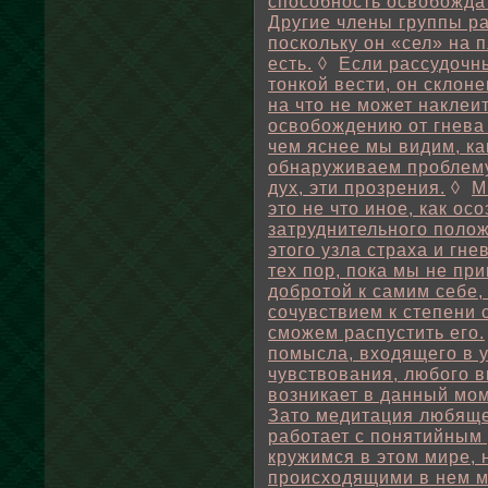
способность освобождат
Другие члены группы ра
поскольку он «сел» на п
есть.
◊
Если рассудочн
тонкой вести, он склоне
на что не может наклеи
освобождению от гнева
чем яснее мы видим, ка
обнаруживаем проблему
дух, эти прозрения.
◊
М
это не что иное, как ос
затруднительного поло
этого узла страха и гне
тех пор, пока мы не пр
добротой к самим себе,
сочувствием к степени 
сможем распустить его.
помысла, входящего в 
чувствования, любого 
возникает в данный мом
Зато медитация любяще
работает с понятийным
кружимся в этом мире, 
происходящими в нем м