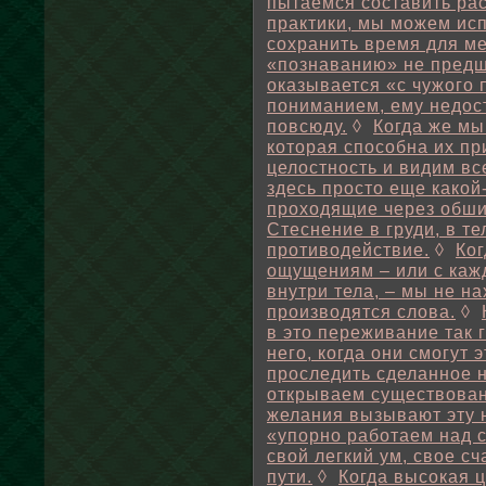
пытаемся составить ра
практики, мы можем исп
сохранить время для м
«познаванию» не предше
оказывается «с чужого 
пониманием, ему недос
повсюду.
◊
Когда же мы
которая способна их пр
целостность и видим все
здесь просто еще какой-
проходящие через обши
Стеснение в груди, в те
противодействие.
◊
Ко
ощущениям – или с каж
внутри тела, – мы не на
производятся слова.
◊
в это переживание так г
него, когда они смогут э
проследить сделанное 
открываем существован
желания вызывают эту 
«упорно работаем над 
свой легкий ум, свое с
пути.
◊
Когда высокая 