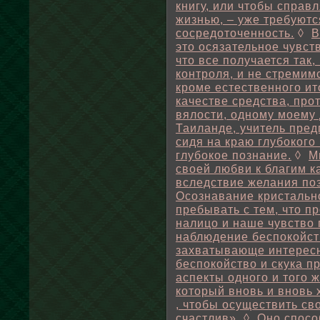
книгу, или чтобы справ
жизнью, – уже требуютс
сосредоточенность.
◊
В
это осязательное чувст
что все получается так
контроля, и не стремимс
кроме естественного ит
качестве средства, пр
вялости, одному моему
Таиланде, учитель пре
сидя на краю глубокого
глубокое познание.
◊
М
своей любви к благим к
вследствие желания поз
Осознавание кристально
пребывать с тем, что п
налицо и наше чувство 
наблюдение беспокойст
захватывающе интересн
беспокойство и скука 
аспекты одного и того 
который вновь и вновь х
, чтобы осуществить св
счастлив».
◊
Оно спосо