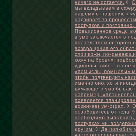
ничего не остается.
◊
О
мы вкладываем в сферу
нашему отношению к чу
надзирает за процесса
поступков и постоянно,
Предписанное средство
в уме заключается в п
посредством осторожног
возвращения его обрат
слои кожи, покрывающие
кожу на бровях; подбор
удовольствия – это не п
«помыслы, помыслы» мо
чтобы подтвердить нал
именно оно, хотя иногд
думающего ума бывают 
например, «планирован
появляется планировани
возникает ум-страх.
◊
О
освободитесь от тела.
необходимо выполнить, 
поступках мы воздержи
другим.
◊
Да полюбим м
часто он превращается 