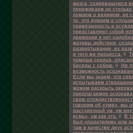
мозга, содержащуюся вн
переживаем не столько 
думаем о видимом, не с
то, что думаем о слуша
привязанность и осужде
представляют собой по
движении и нет надобно
мотивы действия, созд
развертывание, их разв
и того же процесса.
◊
Т
помощи сердца, описан
беседы с собою.
◊
Не п
возможность осознавани
Если мы знаем, что сер
испытываем отвращения
можем раскрыть окружа
предлагаемое осознава
свою отождествленност
говорим об «уме», мы 
рассудочный ум, ум вну
есмь», ум как это.
◊
В т
был «подателем» или д
там в качестве двух ас