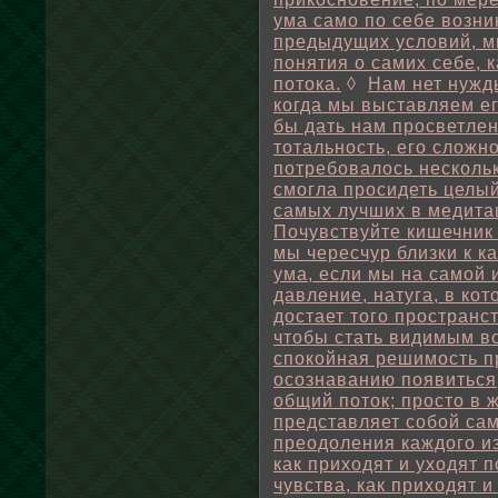
ума само по себе возник
предыдущих условий, м
понятия о самих себе, к
потока.
◊
Нам нет нужд
когда мы выставляем ег
бы дать нам просветлен
тотальность, его сложно
потребовалось несколь
смогла просидеть целый 
самых лучших в медитац
Почувствуйте кишечник
мы чересчур близки к к
ума, если мы на самой 
давление, натуга, в ко
достает того пространс
чтобы стать видимым во
спокойная решимость п
осознаванию появиться,
общий поток; просто в 
представляет собой са
преодоления каждого из
как приходят и уходят 
чувства, как приходят 