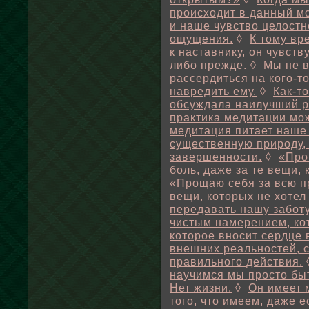
происходит в данный мо
и наше чувство целостн
ощущения.
◊
К тому вр
к наставнику, он чувств
либо прежде.
◊
Мы не в
рассердиться на кого-то
навредить ему.
◊
Как-т
обсуждала наилучший р
практика медитации мо
медитация питает наше
существенную природу,
завершенности.
◊
«Про
боль, даже за те вещи, 
«Прощаю себя за всю п
вещи, которых не хотел
передавать нашу заботу
чистым намерением, ко
которое вносит сердце 
внешних реальностей, 
правильного действия.
научимся мы просто быт
Нет жизни.
◊
Он имеет 
того, что имеем, даже е