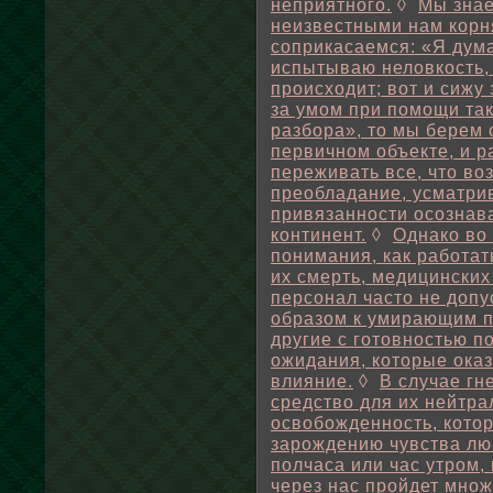
неприятного.
◊
Мы знае
неизвестными нам корня
соприкасаемся: «Я думаю
испытываю неловкость, 
происходит; вот и сижу 
за умом при помощи та
разбора», то мы берем 
первичном объекте, и 
переживать все, что воз
преобладание, усматри
привязанности осознав
континент.
◊
Однако во 
понимания, как работат
их смерть, медицинских
персонал часто не допу
образом к умирающим п
другие с готовностью 
ожидания, которые ока
влияние.
◊
В случае гн
средство для их нейтра
освобожденность, котор
зарождению чувства лю
полчаса или час утром, 
через нас пройдет множ