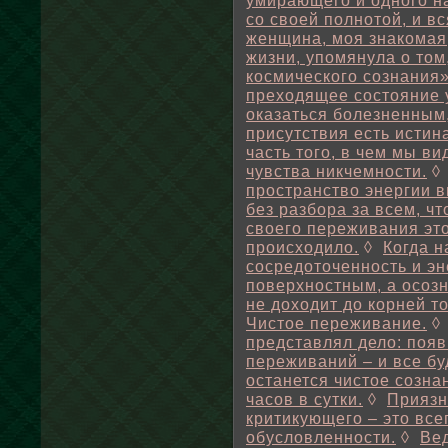
умирающего и одного н
со своей полнотой, и вс
женщина, моя знакомая,
жизни, упомянула о том
космического сознания»
преходящее состояние у
оказаться болезненным
присутствия есть истина
часть того, в чем мы в
чувства никчемности.
пространство энергии в
без разбора за всем, чт
своего переживания это
происходило.
◊
Когда н
сосредоточенность и эн
поверхностным, а осозн
не доходит до корней то
Чистое переживание.
представлял дело: поя
переживаний – и все буд
останется чистое созна
часов в сутки.
◊
Приязн
критикующего – это все
обусловленности.
◊
Вед