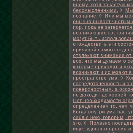
иному, хотя зачастую мо
бессмысленными.
◊
Мы
познание.
◊
Или мы мож
обычно бывает чистым и
пор, пока не затеряетс
возникающих состояния
могут быть использован
отождествить эти состо
причиной самоотождест
отвлекают внимание от 
все, что мы думаем о се
которые приходят и ухо
возникают и исчезают в
пространстве ума.
◊
Ко
сосредоточенность и эн
поверхностным, а осозн
не доходит до корней то
Нет необходимости огра
определением то, чем 
Когда внутри ума насту
себя с нею, говорим, чт
это.
◊
Полезно посидеть
ищет удовлетворения и 