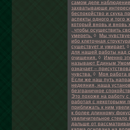
самом деле наблюдение
захватывающе интересн
беспокойство и скука 
аспекты одного и того 
который вновь и вновь х
, чтобы осуществить св
умереть.
◊
Мы чувствуе
ибо клеточная структур
существует и умирает.
для нашей работы над 
очищения.
◊
Именно эт
называют Единым Умом
означает – присутствов
чувства.
◊
Моя работа в
Если же наш путь напра
недеяния, наша устано
безграничное спокойств
Это похоже на работу с
работая с некоторыми 
приближать к ним увели
к более длинному фокус
увеличительное стекло 
дальше от рассматрива
карма основана на воле