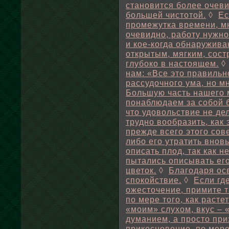
становится более очеви
большей чистотой.
◊
Ес
промежутка времени, мн
очевидно, работу нужно
и кое-когда обнаружива
открытым, мягким, сос
глубоко в настоящем.
нам: «Все это правильн
рассудочного ума, но мн
Большую часть нашего 
понаблюдаем за собой 
что удовольствие не де
трудно вообразить, как 
прежде всего этого сов
либо его утратить вновь
описать плод, так как 
пытались описывать ег
цветок.
◊
Благодаря ос
спокойствие.
◊
Если гд
ожесточение, примите т
по мере того, как расте
«моим» слухом, вкус – 
думанием, а просто при
прикосновение, по мере