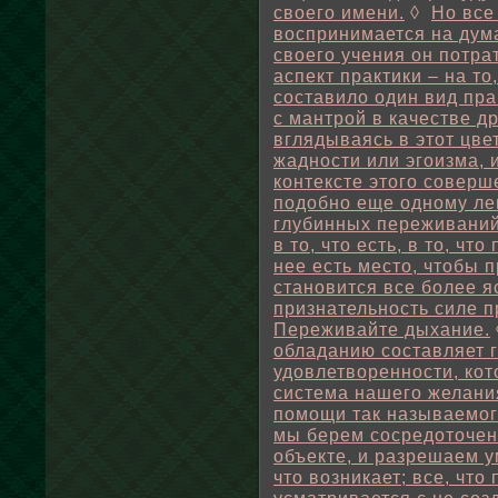
своего имени.
◊
Но все
воспринимается на дум
своего учения он потра
аспект практики – на то
составило один вид пра
с мантрой в качестве др
вглядываясь в этот цве
жадности или эгоизма, 
контексте этого соверше
подобно еще одному леп
глубинных переживаний
в то, что есть, в то, чт
нее есть место, чтобы п
становится все более я
признательность силе п
Переживайте дыхание.
обладанию составляет 
удовлетворенности, кот
система нашего желани
помощи так называемог
мы берем сосредоточен
объекте, и разрешаем 
что возникает; все, что