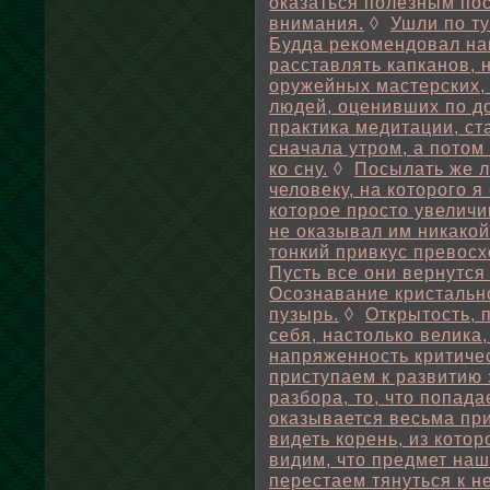
оказаться полезным пос
внимания.
◊
Ушли по ту
Будда рекомендовал нам
расставлять капканов, н
оружейных мастерских, 
людей, оценивших по до
практика медитации, ст
сначала утром, а потом
ко сну.
◊
Посылать же 
человеку, на которого 
которое просто увелич
не оказывал им никакой
тонкий привкус превосх
Пусть все они вернутся
Осознавание кристально
пузырь.
◊
Открытость,
себя, настолько велика,
напряженность критичес
приступаем к развитию 
разбора, то, что попад
оказывается весьма пр
видеть корень, из котор
видим, что предмет на
перестаем тянуться к н