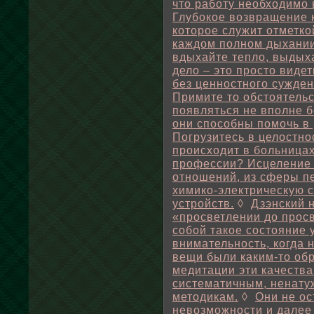
что работу необходимо 
Глубокое возвращение 
которое служит отметко
каждом полном дыхании
вдыхайте тепло, выдых
дело – это просто виде
без ценностного сужден
Примите то обстоятельс
появляться не вполне 
они способны помочь в 
Погрузитесь в целостно
происходит в больница
профессии? Исцеление 
отношений, из сферы пе
химико-электрическую 
устройств.
◊
Дзэнский 
«просветлении до просв
собой такое состояние 
внимательность, когда 
вещи были каким-то обр
медитации эти качеств
систематичным, ненату
методикам.
◊
Они не о
невозможности и далее 