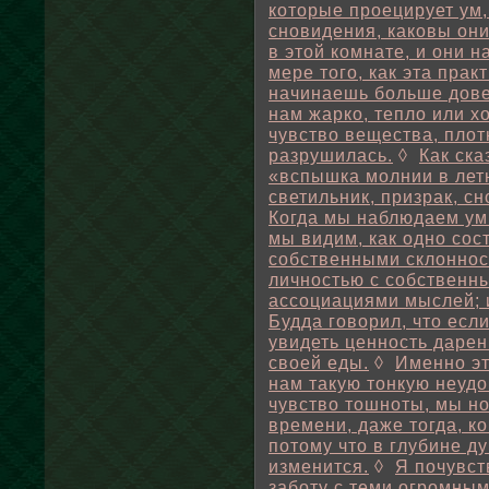
которые проецирует ум,
сновидения, каковы они
в этой комнате, и они н
мере того, как эта прак
начинаешь больше дове
нам жарко, тепло или х
чувство вещества, плот
разрушилась.
◊
Как ска
«вспышка молнии в лет
светильник, призрак, с
Когда мы наблюдаем ум
мы видим, как одно сос
собственными склонност
личностью с собственн
ассоциациями мыслей; и
Будда говорил, что есл
увидеть ценность дарен
своей еды.
◊
Именно эт
нам такую тонкую неудо
чувство тошноты, мы н
времени, даже тогда, ко
потому что в глубине ду
изменится.
◊
Я почувст
заботу с теми огромны