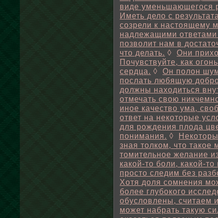
виде уменьшающегося р
Иметь дело с результат
созрели к настоящему м
надлежащими ответами н
позволит нам в достато
что делать.
◊
Они прихо
Почувствуйте, как огон
сердца.
◊
Он полон шум
послать любящую добро
должны находиться внут
отмечать свою никчемно
иное качество ума, св
ответ на некоторые усл
для рождения плода цве
понимания.
◊
Некоторы
зная толком, что такое
томительное желание из
какой-то боли, какой-т
просто следим без разбо
Хотя доля сомнения мо
более глубокого исслед
обусловлены, считаем 
может набрать такую сил