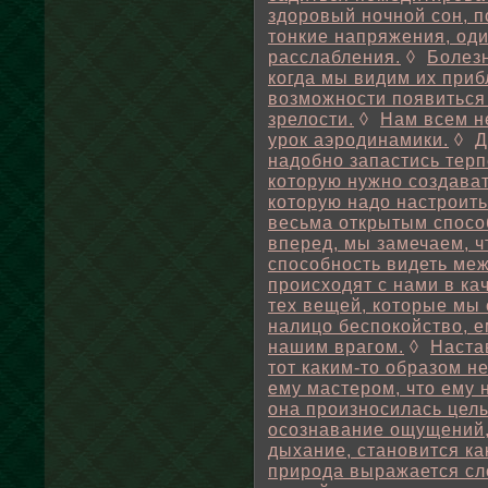
здоровый ночной сон, п
тонкие напряжения, од
расслабления.
◊
Болез
когда мы видим их при
возможности появиться 
зрелости.
◊
Нам всем н
урок аэродинамики.
◊
Д
надобно запастись тер
которую нужно создавать
которую надо настроить
весьма открытым спосо
вперед, мы замечаем, 
способность видеть меж
происходят с нами в ка
тех вещей, которые мы
налицо беспокойство, е
нашим врагом.
◊
Наста
тот каким-то образом н
ему мастером, что ему 
она произносилась цел
осознавание ощущений
дыхание, становится ка
природа выражается сл