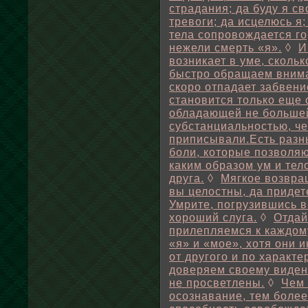
страдания; да буду я с
тревоги; да исцелюсь я;
тела сопровождается г
нежели смерть «я».
◊
И
возникает в уме, скольк
быстро обращаем вниман
скоро отпадает забвени
становится только еще
обладающей не больше
субстанциальностью, че
приписывали.Есть разн
боли, которые позволяю
каким образом ум и тел
друга.
◊
Мягкое возвра
вы целостны, да придет
Умрите, погрузившись в 
хороший слуга.
◊
Отдай
прилепляемся к каждому
«я» и «мое», хотя они 
от другого и по характе
доверяем своему видень
не просветлены.
◊
Чем 
осознавание, тем более