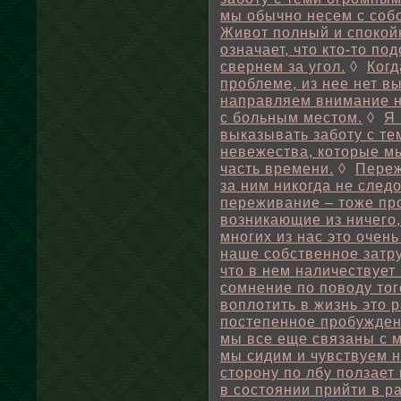
мы обычно несем с соб
Живот полный и спокой
означает, что кто-то по
свернем за угол.
◊
Когд
проблеме, из нее нет в
направляем внимание н
с больным местом.
◊
Я 
выказывать заботу с т
невежества, которые м
часть времени.
◊
Переж
за ним никогда не след
переживание – тоже пр
возникающие из ничего,
многих из нас это очен
наше собственное затр
что в нем наличествует
сомнение по поводу тог
воплотить в жизнь это 
постепенное пробуждени
мы все еще связаны с 
мы сидим и чувствуем н
сторону по лбу ползает
в состоянии прийти в р