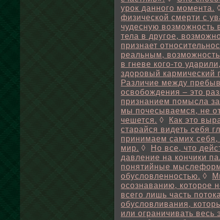
урок данного момента.
физической смерти с ув
чудесную возможность в
тела в другое, возможн
признает относительнос
реальным, возможность
в гневе кого-то ударили
здоровый кармический 
Различие между пребыв
освобождения – это ра
признанием помысла за
мы почесываемся, не от
чешется.
◊
Как это выр
старайся видеть себя 
принимаем самих себя,
мир.
◊
Но все, что дейс
давление на кончики па
понятийные мыслеформ
обусловленностью.
◊
М
осознаванию, которое н
всего лишь часть поток
обусловливания, которы
или ограничивать весь 