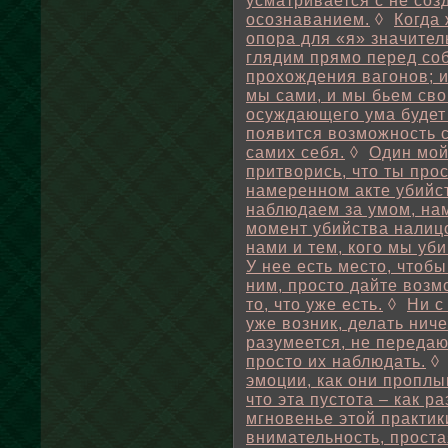
усматривается с не со
осознаванием.
◊
Когда 
опора для «я» значител
глядим прямо перед соб
прохождения вагонов; и
мы сами, и мы бьем сво
осуждающего ума будет 
появится возможность 
самих себя.
◊
Один мой
притворись, что ты про
намеренном акте убийс
наблюдаем за умом, нам
момент убийства налиц
нами и тем, кого мы уб
У нее есть место, чтобы
ним, просто дайте воз
то, что уже есть.
◊
Ни с
уже возник, делать ниче
разумеется, не переда
просто их наблюдать.
эмоции, как они проплы
что эта пустота – как ра
мгновенье этой практики
внимательность, простая