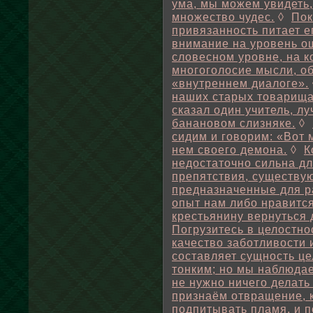
ума, мы можем увидеть,
множество чудес.
◊
Пок
привязанность питает е
внимание на уровень о
словесном уровне, на к
многоголосие мысли, о
«внутреннем диалоге».
наших старых товарища,
сказал один учитель, л
банановом слизняке.
◊
сидим и говорим: «Вот 
нем своего демона.
◊
К
недостаточно сильна дл
препятствия, существую
предназначенные для р
опыт нам либо нравится
крестьянину вернуться 
Погрузитесь в целостно
качество заботливости и
составляет сущность це
тонким; но мы наблюдае
не нужно ничего делать 
признаём отвращение, к
подпитывать пламя, и п