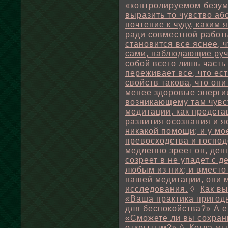
«контролируемом безуми
выразить то чувство аб
почтение к чуду, каким
ради совместной работ
становится все яснее, 
сами, наблюдающие руч
собой всего лишь часть
переживает все, что ест
свойств такова, что он
менее здоровые энерги
возникающему там чувс
медитации, как предста
развития осознания и я
никакой помощи; и у мо
превосходства и господ
медленно зреет он, ден
созреет в не упадет с д
любым из них; и вместо
нашей медитации, они м
исследования.
◊
Как вы
«Ваша практика пригодн
для беспокойства?» А е
«Сможете ли вы сохрани
открытым?»
◊
Когда мы