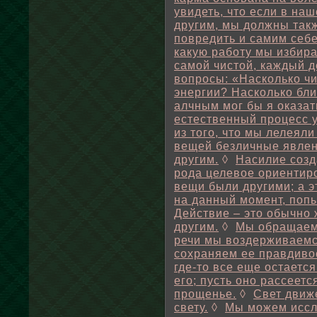
увидеть, что если в на
другим, мы должны так
повредить и самим себе
какую работу мы избира
самой чистой, каждый д
вопросы: «Насколько чи
энергии? Насколько бли
алчным мог бы я оказат
естественный процесс 
из того, что мы лелеяли
вещей безличные явлен
другим.
◊
Насилие созд
рода целевое ориентиро
вещи были другими; а э
на данный момент, попы
Действие – это обычно 
другим.
◊
Мы обращаем 
речи мы воздерживаемся
сохраняем ее правдиво
где-то все еще остаетс
его; пусть оно рассеетс
прощенье.
◊
Свет движе
свету.
◊
Мы можем иссл