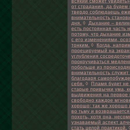
всякий сможет увидеть»
от страдания, да будем
твердо соблюдаешь еже
внимательность станови
дня.
◊
Дыхание – велик
есть постоянная часть 
потому, что дыхание из
с его изменениями, осо
тонким.
◊
Когда, напри
проецируемый на экран
углубления сосредоточе
прокручиваться медленн
побольше из происходя
внимательность служит
благодаря самопобужде
себя.
◊
Пламя будет не 
старые привычки ума, 
выдвижения на первое 
свободно каждое мгнов
хорошо; так же хорошо 
во тьму и возвращается 
похоть, хотя она, несо
узнаваемый аспект алч
стать целой практикой.