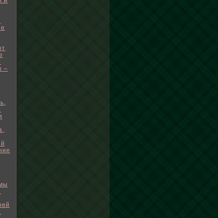
й и
,
ие
от
е
т
ы –
ь,
о
и
а,
ей
ние
 мы
я
оей
и