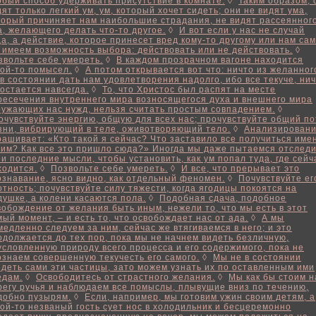
обый способ удерживать присутствие в комнате.
◊
Таким образом, 
дят только легкий ум, ум, который хочет сидеть; они не видят ума,
торый причиняет нам наибольшие страдания, не видят рассеянног
а, желающего делать что-то другое.
◊
И вот если у нас не случай
да, а действие, которое принесет вред кому-то другому или нам са
 имеем возможность выбора: действовать или не действовать.
◊
звольте себе умереть.
◊
В каждом прозрачном вагоне находится
кой-то помысел.
◊
А потом открывается вот что: ничто из желанног
 в состоянии дать нам удовлетворения надолго, ибо все текуче, ни
 остается навсегда.
◊
То, что Христос был распят на месте
ресечения внутреннего мира возносящегося духа и внешнего мира
ружающих нас нужд, нельзя считать простым совпадением.
◊
очувствуйте энергию, общую для всех нас; прочувствуйте общий по
зни, вибрирующий в теле, оживотворяющий тело.
◊
Анализирован
рашивает: «Кто такой я сейчас? Что заставило все получиться име
ким? Как все это пришло сюда?» Иногда мы даже пытаемся отслед
ои последние мысли, чтобы установить, как ум попал туда, где сейч
ходится.
◊
Позвольте себе умереть.
◊
И все, что прерывает это
ознавание, ясно видно, как отдельный феномен.
◊
Почувствуйте ег
отность; почувствуйте силу тяжести, когда ягодицы покоятся на
душке, а колени касаются пола.
◊
Подобная сдача, подобное
вобождение от желания быть иным, нежели то, что мы есть в этот
мый момент, – и есть то, что освобождает нас от ада.
◊
А мы
медленно следуем за ним, сейчас же втягиваемся в него; и это
одолжается до тех пор, пока мы не начнем видеть безличную,
условленную природу всего процесса и его содержимого, пока не
ознаем совершенную текучесть его самого.
◊
Мы не в состоянии
идеть сами эти частицы, зато можем узнать их по оставленным ими
едам.
◊
Освободитесь от страстного желания.
◊
Мы как бы стоим н
регу ручья и наблюдаем все помыслы, плывущие вниз по течению,
добно пузырям.
◊
Если, например, мы готовим ужин своим детям, а
кой-то незваный гость сует нос в холодильник и бесцеремонно