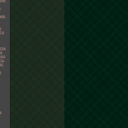
они
о
мим,
о
что
ток
ие
нно
ить
ас
о
а