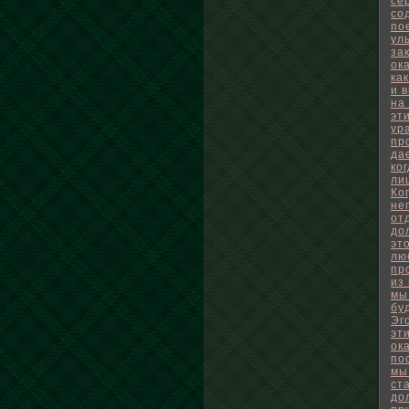
се
со
по
ул
за
ок
ка
и 
на 
эт
ур
пр
да
ко
ли
Ко
не
от
до
эт
лю
пр
из
мы
бу
Эг
эт
ок
по
мы
ст
до