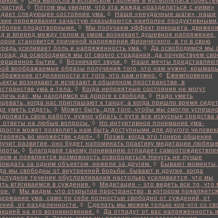
лыков.
◊
Она выросла в испанском Гарлеме и натерпелась горесте
счастий.
◊
Потом мы увидим, что эта жажда «разделаться с ними»
здает следующее состояние ума.
◊
Наши «неудачные шаги», наши
ские переживания зачастую оказываются наиболее продуктивными
иболее плодотворными.
◊
Мы получаем эффект рикошета, движен
ад и вперед между телом и умом: возникает душевное напряжение,
торое становится причиной напряжения физического, а то в свою
ередь усиливает боль и напряженность ума.
◊
Да освободимся мы 
еград; да освободимся мы от своего страдания, да почувствуем сво
вершенное бытие.
◊
Возникают звуки.
◊
Наши мечты представляю
бой воображаемые образы получения того, что нам нужно; кошмар
ображение отделенности от того, что нам нужно.
◊
Ежемгновенно
ъекты возникают и исчезают в обширном пространстве, в
остранстве ума и тела.
◊
Когда неприятные состояния не могут
влечь нас, мы находимся на дороге к свободе.
◊
Надо уметь
нцевать, когда нас приглашают к танцу; а когда пришло время сидет
до уметь сидеть.
◊
Может быть, для того, чтобы мы смогли успешн
одолжать свою работу, нужно убрать с пути все искусные средства 
е ответы на любые вопросы.
◊
Но интуитивное понимание ума-
дрости может позволить нам быть доступными для другого человек
 теряясь во множестве «дел».
◊
Позже, когда это тонкое общение
лучит развитие, оно будет напоминать практику медитации любящ
броты.
◊
Благодаря такому пониманию отпадает самоотождествле
умом и появляется возможность освободиться.Ничуть не лучше
блюдать за одним объектом, нежели за другим.
◊
Бывают моменты,
гда мы свободны от внутренней борьбы; бывают и другие, когда
дспудное течение обусловливания настолько усиливается, что мы
ять втягиваемся в суждения.
◊
Медитация – это видеть все то, что
кое.
◊
Мы видим, что открытое пространство, в котором появляетс
держание ума, само по себе полностью свободно от суждений, от
ений, от разделенности.
◊
Сделать мы можем только кое-что со св
акцией на его возникновение.
◊
Да отпадут от вас напряженность 