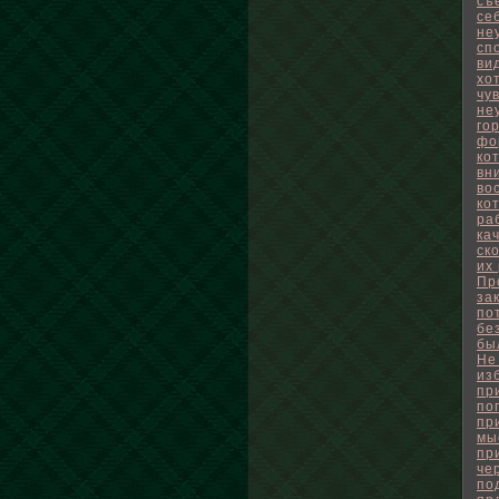
съ
се
не
сп
ви
хо
чу
не
го
фо
ко
вн
во
ко
ра
ка
ск
их
Пр
за
по
бе
бы
Не
из
пр
по
пр
мы
пр
че
по