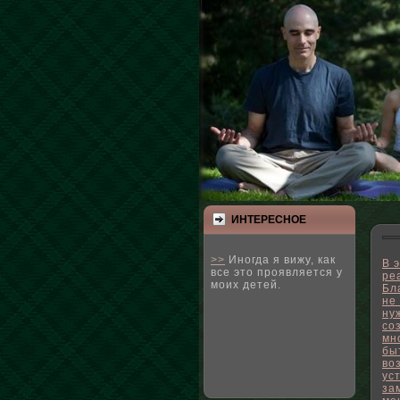
ИНТЕРЕСНΟЕ
>>
Иногда я вижу, как
В 
все это проявляется у
ре
моих детей.
Бл
не
ну
со
мн
бы
во
ус
за