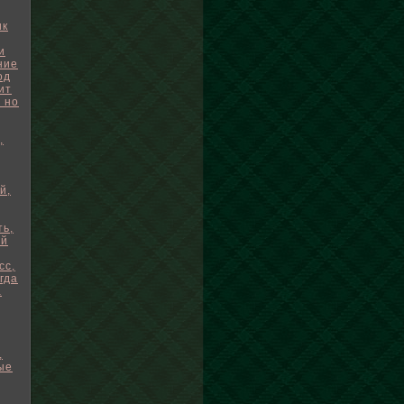
ик
и
ние
од
ит
 но
,
◊
й,
ть,
ей
сс,
гда
а
,
ые