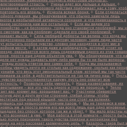
овлетворения, намерение получить некоторый результат,
овлетворяющий страсть.
◊
Ученье идет все дальше и дальше.
◊
ознавание даже нездорового действия приближает нас к тому, что
 повторить его впредь.
◊
Исчезла всякая броня.
◊
Если отделаться
пойного думания, мы обнаруживаем, что обычно замечали лишь
многое в необычайной активности сознания, и что привязанность к
манию заслонила нам все остальное.
◊
Если мы видим это
спокойство – «я беспокоен», тогда оно становится проблемой; мы 
го смотрим, как на проблему; сделали его своей проблемой.
◊
зникают мысли.
◊
Сила любящей доброты так велика, что когда мы
средоточенно посылаем ее к другому человеку, такие люди часто
гут испытать особое чувство, словно они находятся в этот миг в
окойном месте.
◊
А затем даже и наблюдатель, который стоит на
реезде, оказывается всего лишь содержимым одного из этих товар
гонов, просто еще одним объектом ума.
◊
Мы обнаруживаем, что н
 деле нет нужды задавать кому-либо какие бы то ни было вопросы,
т нужды искать ответов вне самих себя.
◊
Когда мы оказываемся
особны увидеть нечто не столько как содержание, сколько как проц
 узнаём, что весь этот эмоциональный хлам, который мы так часто
инимаем за себя, в действительности не так уж лично наш.
◊
Пусть
о чувство распространяется наружу, пусть оно охватит всю
рестность.
◊
Позвольте себе умереть.
◊
Наше развертывание, их
звертывание – все это часть одного и того же процесса.
◊
Тепло
тает вас, кормит вас, взращивает вас.
◊
Участники сбиваются
лотную друг к другу внутри строения, сгибая спины, чтобы
меститься под низкой крышей; часто они стоят на коленях,
гнувшись над невыносимо горячим паром.
◊
Мы не теряемся в нем,
ановясь им, а просто видим его как всего лишь еще одно мгновенье,
ишедшее без спросу, которое так же и уйдет.
◊
Мы мало властны н
м, что возникает в уме.
◊
Моя работа в этой комнате – просто быть
лько ясное признание такого чувства приязни и неприязни без
акции на него рассекает кармическую цепь.
◊
Казалось, таков был 