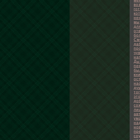
ме
во
го
ко
не
мы
дл
от
бо
См
да
пр
чу
на
Ды
пе
бы
кн
ос
на
ду
то
эт
до
со
ли
ав
ум
на
но
пр
со