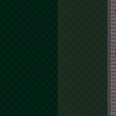
уд
уд
Ос
не
за
не
ду
бе
не
Во
со
мо
сп
пе
ва
на
не
сп
мы
пр
эт
ок
ра
пи
вп
по
со
ст
пр
те
То
ре