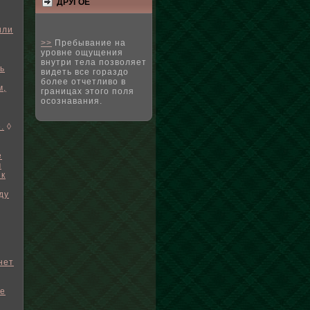
ДРУГΟЕ
или
>>
Пребывание на
уровне ощущения
внутри тела позволяет
ь
видеть все гораздо
более отчетливо в
м,
границах этого поля
осознавания.
.
◊
е
м
 к
ду
нет
ое