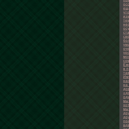
пр
ос
ещ
чт
из
те
не
ос
ст
св
бо
ум
оч
ур
мо
со
Еж
в 
та
Им
на
на
до
«д
од
мы
хо
мы
др
др
пр
вд