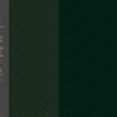
е
т
о –
мы
ма
ем
е
о,
,
 а
ту
,
.
◊