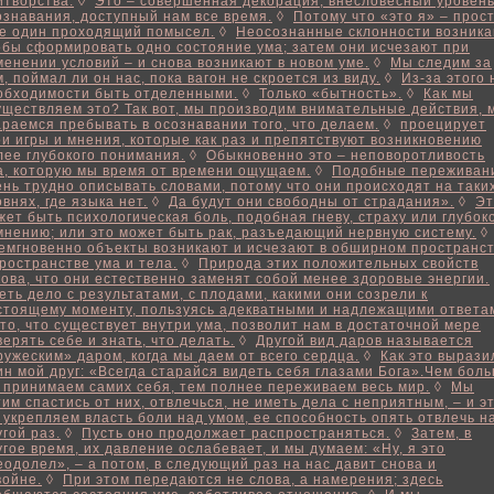
итворства.
◊
Это – совершенная декорация, внесловесный уровен
ознавания, доступный нам все время.
◊
Потому что «это я» – прос
е один проходящий помысел.
◊
Неосознанные склонности возника
обы сформировать одно состояние ума; затем они исчезают при
менении условий – и снова возникают в новом уме.
◊
Мы следим за
м, поймал ли он нас, пока вагон не скроется из виду.
◊
Из-за этого 
обходимости быть отделенными.
◊
Только «бытность».
◊
Как мы
уществляем это? Так вот, мы производим внимательные действия, 
араемся пребывать в осознавании того, что делаем.
◊
проецирует
ои игры и мнения, которые как раз и препятствуют возникновению
лее глубокого понимания.
◊
Обыкновенно это – неповоротливость
а, которую мы время от времени ощущаем.
◊
Подобные переживан
ень трудно описывать словами, потому что они происходят на таки
овнях, где языка нет.
◊
Да будут они свободны от страдания».
◊
Эт
жет быть психологическая боль, подобная гневу, страху или глубок
мнению; или это может быть рак, разъедающий нервную систему.
◊
емгновенно объекты возникают и исчезают в обширном пространст
пространстве ума и тела.
◊
Природа этих положительных свойств
кова, что они естественно заменят собой менее здоровые энергии.
еть дело с результатами, с плодами, какими они созрели к
стоящему моменту, пользуясь адекватными и надлежащими ответа
 то, что существует внутри ума, позволит нам в достаточной мере
верять себе и знать, что делать.
◊
Другой вид даров называется
ружеским» даром, когда мы даем от всего сердца.
◊
Как это вырази
ин мой друг: «Всегда старайся видеть себя глазами Бога».Чем бол
 принимаем самих себя, тем полнее переживаем весь мир.
◊
Мы
тим спастись от них, отвлечься, не иметь дела с неприятным, – и э
 укрепляем власть боли над умом, ее способность опять отвлечь на
угой раз.
◊
Пусть оно продолжает распространяться.
◊
Затем, в
угое время, их давление ослабевает, и мы думаем: «Ну, я это
еодолел», – а потом, в следующий раз на нас давит снова и
войне.
◊
При этом передаются не слова, а намерения; здесь