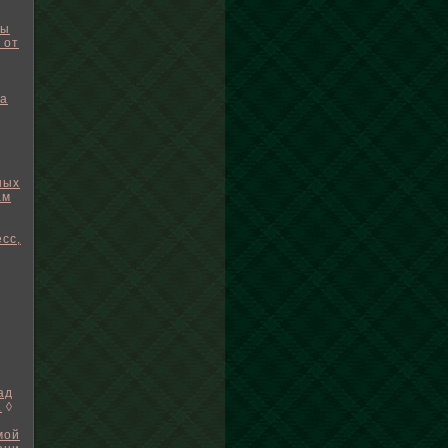
бы
 от
на
ных
ам
есс,
ад
.
◊
мой