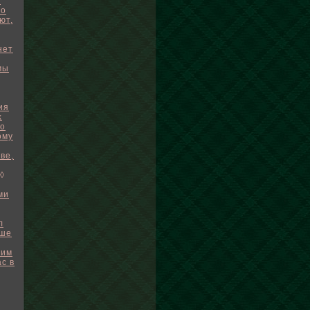
ь
то
ют,
нет
мы
ия
х
о
ому
ве,
◊
ми
л
ьше
тим
с в