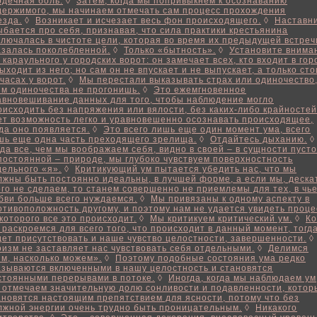
рдечная боль.
◊
Затем, когда мы попривыкнем к осознаванию
держимого, мы начинаем отмечать сам процесс прохождения
езда.
◊
Возникает и исчезает весь фон происходящего.
◊
Наставн
ыбается про себя, признавая, что сила практики крестьянина
ключалась в чистоте цели, которая во время их предыдущей встреч
азалась поколебленной.
◊
Только «бытность».
◊
Установите внима
к караульного у городских ворот: он замечает всех, кто входит в гор
выходит из него; но сам он не впускает и не выпускает, а только сто
часах у ворот.
◊
Мы перестали выказывать страх или одиночество,
им одиночества не прогонишь.
◊
Это ежемгновенное
авновешивание данных для того, чтобы наблюдение могло
оисходить без напряжения или вялости, без каких-либо крайностей
ет возможность легко и уравновешенно осознавать происходящее,
гда оно появляется.
◊
Это всего лишь еще один момент ума, всего
шь еще одна часть преходящего зрелища.
◊
Отдайтесь дыханию.
гда все, чем мы воображаем себя, видно в своей – в сущности пусто
постоянной – природе, мы глубоко чувствуем поверхностность
дельного «я».
◊
Критикующий ум пытается убедить нас, что мы
лжны быть постоянно идеальны, в лучшей форме, а если мы, деска
ого не сделаем, то станем совершенно не приемлемы для тех, в чь
бви больше всего нуждаемся.
◊
Мы привязаны к одному аспекту в
отивоположность другому, и поэтому нам не удается увидеть проце
 которого все это происходит.
◊
Мы критикуем критический ум.
◊
Ко
 раскроемся для всего того, что происходит в данный момент, тогд
дет присутствовать и наше чувство целостности, завершенности.
◊
оизм не заставляет нас чувствовать себя отдельными.
◊
Делимся
им, насколько можем».
◊
Поэтому подобные состояния ума редко
азываются включенными в нашу целостность и становятся
стоянными перерывами в потоке.
◊
Иногда, когда мы наблюдаем ум
 отмечаем значительную долю сонливости и подавленности, котор
ановятся настоящим препятствием для ясности, потому что без
лжной энергии очень трудно быть проницательным.
◊
Никакого