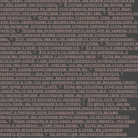
едает пищу, предназначенную на вечер, мы можем положиться на
бя, ибо знаем, как поступить.
◊
В случае алчности мы видим, как
удовлетворительна по своей сути природа желания, и этот факт
особствует противодействию такому качеству ума.
◊
Мы реально н
дим реальности.
◊
Итак, мы наконец становимся теми, кем всегда
тели быть, свободными от множества оберегаемых образов себя, о
вства нехватки, которая в прошлом служила причиной столь многих
удобств.
◊
Теперь мы культивируем нечто иное для их замены, и эт
раздо более мощная форма сознания, нежели отрицательные
рмы.
◊
Этот уровень ума не так зависим от того вида «познания»,
торый улавливает реальность в понятия и слова.
◊
Поэтому когда 
имательны к гневу, он не удерживается.
◊
Ее ясность и свежесть у
схищают многих.
◊
Это и есть то самое чувство никчемности, о
тором мы говорили в связи с осуждающим умом.
◊
Когда мы начина
ботать над собой, у нас появляется склонность осуждать некоторы
чества ума или, пожалуй, чувство, что мы достигаем не столь многог
олько, по нашим представлениям, могли бы.
◊
Наше развертывание
 развертывание – все это часть одного и того же процесса.
◊
облема этого препятствия, как и всех препятствий вообще,
ключается в том, что оно направляет внимание во внешнюю сферу,
тому редко распознает себя.
◊
Когда мы способны отдаться момен
з какой бы то ни было привязанности, так чтобы все, что возникает
ло увидено мягким, несудящим умом, мы переживаем свою полноту
 пытайтесь что-то получить от дыхания.
◊
Вместо того, чтобы
бегать боли, мы проникаем в ее глубину.
◊
По мере того, как мы
иступаем к развитию этого осознавания всего без разбора, то, что
падает в пределы поля осознавания, оказывается весьма
имечательным: мы начинаем видеть корень, из которого растет
сль.
◊
Наши помыслы и есть наша карма; легко увидеть, что наши
иязни и неприязни – тоже наша карма.
◊
Когда мы переживаем
редование мгновений внимательности и гнева, мы начинаем
дрывать власть гнева.
◊
Он виден там, как простой наклейщик