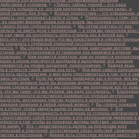
няющийся под влиянием погоды, подверженный внешним
здействиям и условиям.
◊
«Тайна» тайных учений – это наша
товность услышать то, что нам предложено, та «личная сила», о
торой говорит Дон Хуан.
◊
Второе препятствие – это отвращение, 
нависть; оно заключает в себя и страх.
◊
Привязываясь к тому, что
, по нашему мнению, знаем или не знаем, мы создаем препятствия
я своего более глубокого познания.
◊
Мы хотим спастись от них,
влечься, не иметь дела с неприятным, – и этим мы укрепляем власт
ли над умом, ее способность опять отвлечь нас в другой раз.
◊
ерть «я» – это обрыв всего, что мы понастроили и считали прочны
бы совладать с глубинной природой постоянно меняющегося
оцесса.
◊
Мы следим за полученными едва заметными вестями, мы
вствуем, когда отклоняемся от гармонии или движемся в нужном
правлении.
◊
Нам нравится приятное, нам не нравится неприятное
хание в целом чувствуется входящим и выходящим; все дыхание
реживается на уровне ощущения, прикосновения.
◊
Каждая вещь
ла в точности такой, какова она есть.
◊
Для меня самого написани
иги есть часть практики, и мне надо удостовериться в том, что я са
таюсь честным.
◊
Если бы думание приводило нас к истине, все мы
стоящему времени были бы великими мудрецами, потому что наше
мание сделало все, на что мы способны; мы продумали все по пово
го, кто мы такие, что мы делаем, как надо это сделать.
◊
Благодаря
ой настроенности естественно развивается глубокая внутренняя
бродетель, внутреннее чувство должного и необходимого для
хранения гармонии в любой данный момент.
◊
Вы словно прижали
цо к стеклу, чтобы увидеть какую-то вещь на витрине.
◊
Эти
томатические привязанность и осуждение со стороны критического
а представляют собой поток кармы в его непрерывном движении и 
добности в том, чтобы он порождал мотивы действия, создающего
вую карму.
◊
Это – нравственность далеко за пределами всех
едписаний и повелений, естественный образ действий, гармоничн
участие в настоящем.
◊
Деяние есть страстное желание какого-то