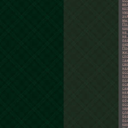
ос
ви
ко
ум
зу
мы
По
ка
не
не
пе
ок
Пр
жи
сп
та
св
на
ос
пл
по
ос
са
не
пр
об
ос
ув
сл
бе
по
ка