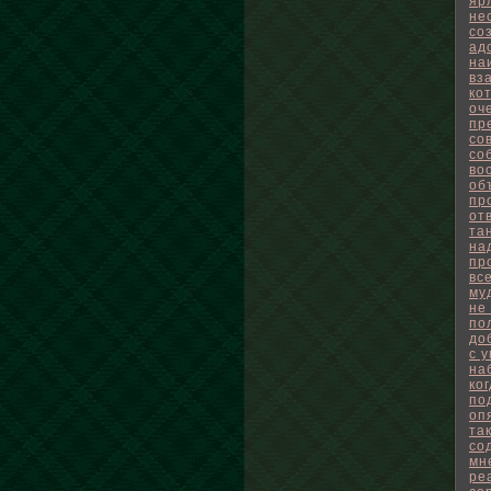
яр
не
со
ад
на
вз
ко
оч
пр
со
со
во
об
пр
от
та
на
пр
вс
му
не
по
до
с 
на
ко
по
оп
та
со
мн
ре