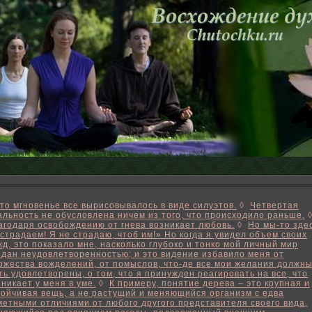
это мгновенье все вырисовывалось в виде силуэтов.
◊
Четвертая
альность не обусловлена ничем из того, что происходило раньше.
агодаря освобождению от гнева возникает любовь.
◊
Но мы-то зде
 страдаем! Я не страдаю, чтоб им!» Но когда я увидел объем своих
жд, это показало мне, насколько глубоко и тонко мой личный мир
здан неудовлетворенностью; и это видение избавило меня от
ожества вожделений, от помыслов, что-де все мои желания должн
ть удовлетворены, о том, что я принужден реагировать на все, что
зникает у меня в уме.
◊
К примеру, понятие дерева – это крупная и
тойчивая вещь, а не растущий и меняющийся организм с едва
метными отличиями от любого другого представителя своего вида,